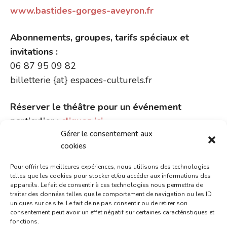
www.bastides-gorges-aveyron.fr
Abonnements, groupes, tarifs spéciaux et
invitations :
06 87 95 09 82
billetterie {at} espaces-culturels.fr
Réserver le théâtre pour un événement
particulier :
cliquez ici
.
Gérer le consentement aux
Et aussi : une mini salle de
cookies
spectacle au coeur de la
Pour offrir les meilleures expériences, nous utilisons des technologies
telles que les cookies pour stocker et/ou accéder aux informations des
bastide
appareils. Le fait de consentir à ces technologies nous permettra de
traiter des données telles que le comportement de navigation ou les ID
uniques sur ce site. Le fait de ne pas consentir ou de retirer son
Fruits d’Allégresse
consentement peut avoir un effet négatif sur certaines caractéristiques et
fonctions.