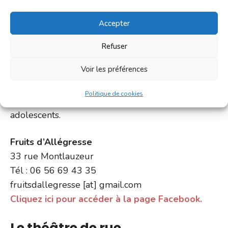
est un concept culturel
inédit, une boutique
Accepter
théâtre au coeur de la
bastide avec une salle
Refuser
de représentation
Voir les préférences
dotée de 40 places.
Cours de théâtre pour
Politique de cookies
enfants, adultes et
adolescents.
Fruits d’Allégresse
33 rue Montlauzeur
Tél : 06 56 69 43 35
fruitsdallegresse [at] gmail.com
Cliquez ici pour accéder à la page Facebook.
Le théâtre de rue