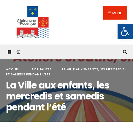
Search
Skip
for:
to
MENU
content
Ouv
ACCUEIL
ACTUALITÉS
LA VILLE AUX ENFANTS, LES MERCREDIS
ET SAMEDIS PENDANT L’ÉTÉ
La Ville aux enfants, les
mercredis et samedis
pendant l’été