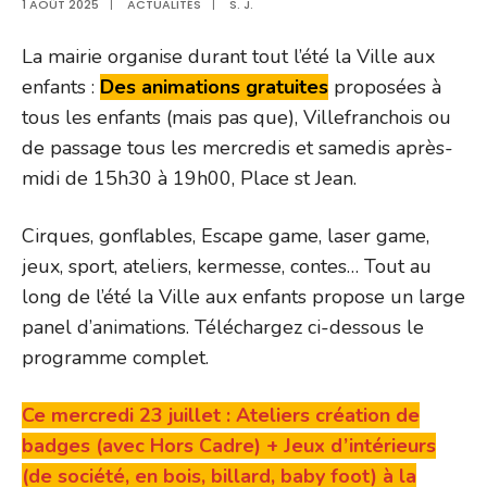
1 AOÛT 2025
|
ACTUALITÉS
|
S. J.
La mairie organise durant tout l’été la Ville aux
enfants :
Des animations gratuites
proposées à
tous les enfants (mais pas que), Villefranchois ou
de passage tous les mercredis et samedis après-
midi de 15h30 à 19h00, Place st Jean.
Cirques, gonflables, Escape game, laser game,
jeux, sport, ateliers, kermesse, contes… Tout au
long de l’été la Ville aux enfants propose un large
panel d’animations. Téléchargez ci-dessous le
programme complet.
Ce mercredi 23 juillet : Ateliers création de
badges (avec Hors Cadre) + Jeux d’intérieurs
(de société, en bois, billard, baby foot) à la