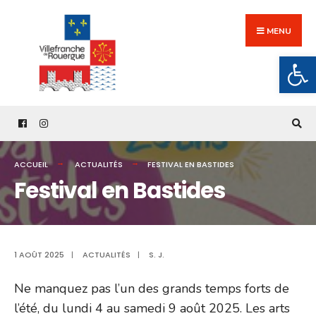
Search
Skip
for:
to
MENU
content
Ouv
ACCUEIL
ACTUALITÉS
FESTIVAL EN BASTIDES
Festival en Bastides
1 AOÛT 2025
|
ACTUALITÉS
|
S. J.
Ne manquez pas l’un des grands temps forts de
l’été, du lundi 4 au samedi 9 août 2025. Les arts