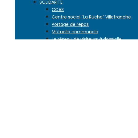
SOLIDARITE
CCAS
Centre social “La Ruche” Villefranche
Portage de repas
Mutuelle communale
Le réseau de visiteurs à domicile
EDUCATION
Petite enfance
L’école dès 2 ans
Les écoles de la ville
Vie scolaire
Activités enfance jeunesse
Accueils de loisirs
Aide à la scolarité
Conseil des enfants
Second degré
JEUNESSE, SPORT
JEUNESSE
Maison jeunes citoyens