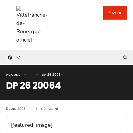
Search
Skip
for:
to
MENU
content
ACCUEIL
DP 26 20064
DP 26 20064
5 JUIN 2026
|
|
GÉRALDINE
[featured_image]