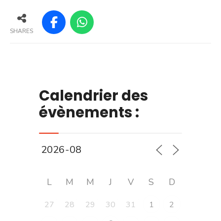
SHARES
Calendrier des
évènements :
L
M
M
J
V
S
D
27
28
29
30
31
1
2