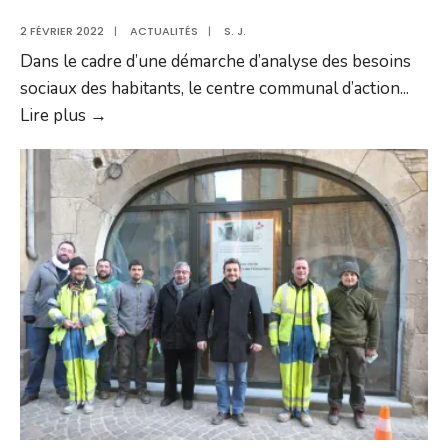
2 FÉVRIER 2022
|
ACTUALITÉS
|
S. J.
Dans le cadre d’une démarche d’analyse des besoins
sociaux des habitants, le centre communal d’action
...
Un
Lire plus →
stand
sur
le
marché
pour
recueillir
les
besoins
sociaux
des
Villefranchois