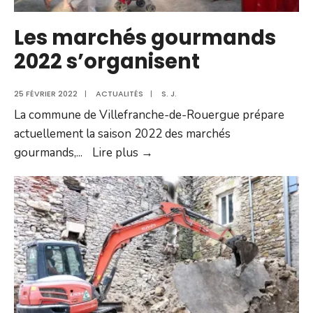
Les marchés gourmands
2022 s’organisent
25 FÉVRIER 2022
|
ACTUALITÉS
|
S. J.
La commune de Villefranche-de-Rouergue prépare
actuellement la saison 2022 des marchés
Les
gourmands,
...
Lire plus →
marchés
gourmands
2022
s’organisent