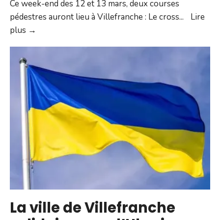
Ce week-end des 12 et 13 mars, deux courses
pédestres auront lieu à Villefranche : Le cross
...
Lire
Courses
plus →
pédestres :
circulation
et
stationnement
modifiés
La ville de Villefranche