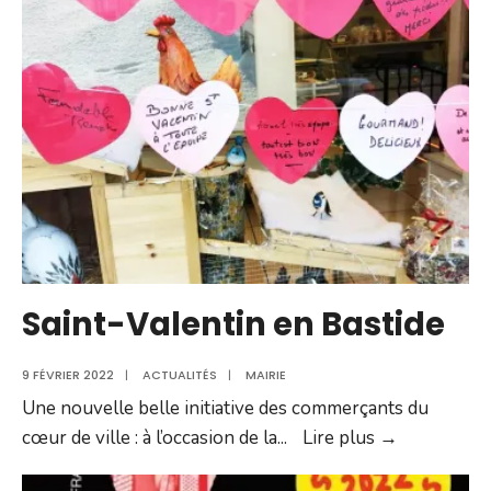
qui
sauve
des
vies
Saint-Valentin en Bastide
9 FÉVRIER 2022
|
ACTUALITÉS
|
MAIRIE
Une nouvelle belle initiative des commerçants du
Saint-
cœur de ville : à l’occasion de la
...
Lire plus →
Valentin