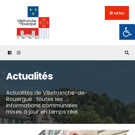
Search
Skip
for:
to
MENU
content
Ouv
Actualités
Actualités de Villefranche-de-
Rouergue : toutes les
informations communales
mises à jour en temps réel.