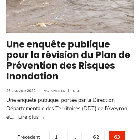
d’exemple
Une enquête publique
pour la révision du Plan de
Prévention des Risques
Inondation
26 JANVIER 2022
|
ACTUALITÉS
|
S. J.
Une enquête publique, portée par la Direction
Départementale des Territoires (DDT) de l’Aveyron
Une
et
...
Lire plus →
enquête
Pagination
publique
Précédent
1
…
62
63