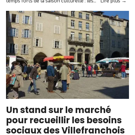
Févr
temps forts de la saison culturelle : les
...
Lire plus →
le
moi
des
Sem
Occ
Un stand sur le marché
pour recueillir les besoins
sociaux des Villefranchois