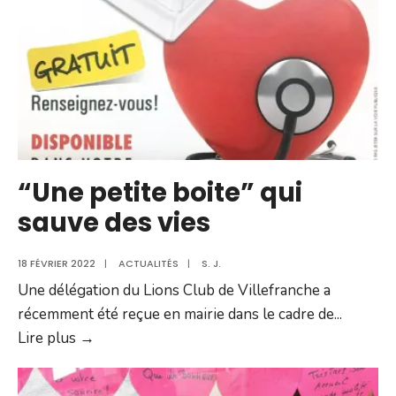
l’opé
est
lancée
“Une petite boite” qui
sauve des vies
18 FÉVRIER 2022
|
ACTUALITÉS
|
S. J.
Une délégation du Lions Club de Villefranche a
récemment été reçue en mairie dans le cadre de
...
“Une
Lire plus →
petite
boite”