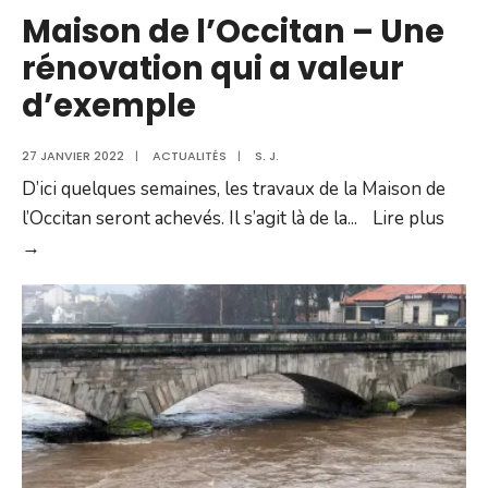
Maison de l’Occitan – Une
rénovation qui a valeur
d’exemple
27 JANVIER 2022
|
ACTUALITÉS
|
S. J.
D’ici quelques semaines, les travaux de la Maison de
l’Occitan seront achevés. Il s’agit là de la
...
Lire plus
Maison
→
de
l’Occitan
–
Une
rénovation
qui
a
valeur