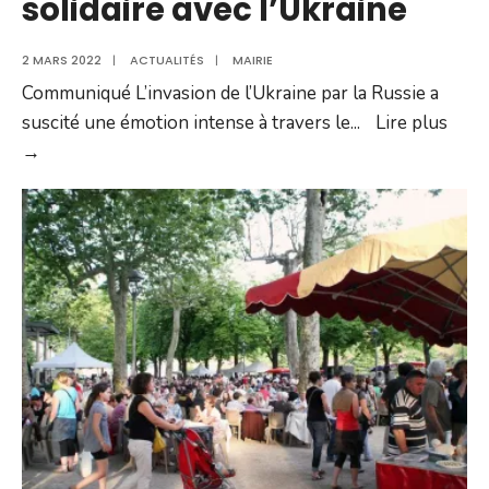
solidaire avec l’Ukraine
2 MARS 2022
|
ACTUALITÉS
|
MAIRIE
Communiqué L’invasion de l’Ukraine par la Russie a
suscité une émotion intense à travers le
...
Lire plus
La
→
ville
de
Villefranche
solidaire
avec
l’Ukraine