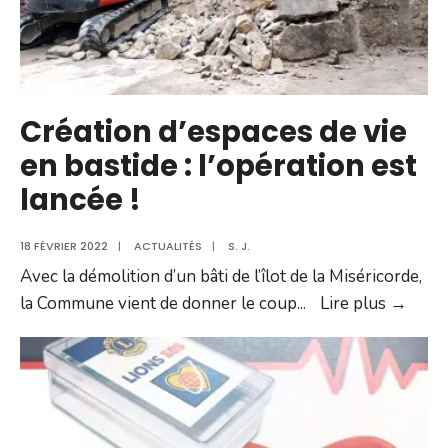
Création d’espaces de vie
en bastide : l’opération est
lancée !
18 FÉVRIER 2022
|
ACTUALITÉS
|
S. J.
Avec la démolition d’un bâti de l’îlot de la Miséricorde,
Créat
la Commune vient de donner le coup
...
Lire plus →
d’esp
de
vie
en
bastid