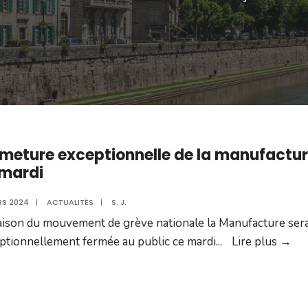
meture exceptionnelle de la manufactu
 mardi
RS 2024
|
ACTUALITÉS
|
S. J.
aison du mouvement de grève nationale la Manufacture ser
Fe
ptionnellement fermée au public ce mardi
...
Lire plus →
exc
de
la