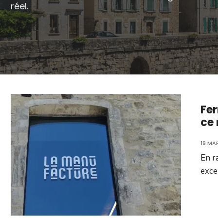
réel.
Fer
ce
19 MA
En r
exce