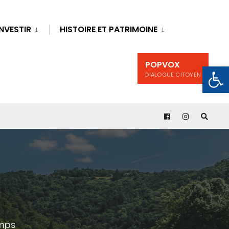
INVESTIR
HISTOIRE ET PATRIMOINE
POPVOX
Ouv
DIALOGUE CITOYEN
emps