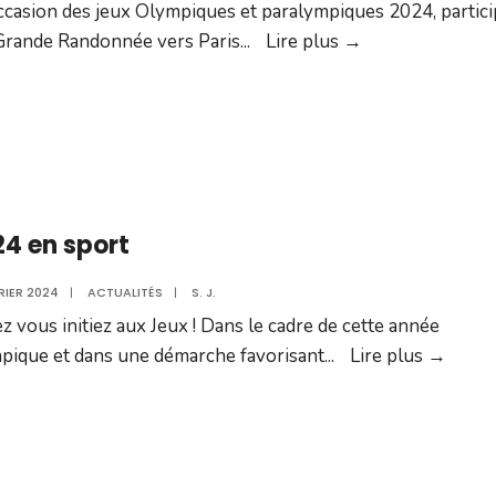
occasion des jeux Olympiques et paralympiques 2024, partic
La
 Grande Randonnée vers Paris
...
Lire plus →
Grande
Randonnée
vers
Paris
:
2
4 en sport
étapes
sur
RIER 2024
|
ACTUALITÉS
|
S. J.
le
z vous initiez aux Jeux ! Dans le cadre de cette année
territoire
2024
pique et dans une démarche favorisant
...
Lire plus →
de
en
Villefranche
sport