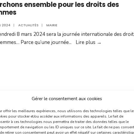
chons ensemble pour les droits des
mmes
S 2024
|
ACTUALITÉS
|
MAIRIE
endredi 8 mars 2024 sera la journée internationale des droit
Marchons
femmes… Parce qu’une journée
...
Lire plus →
ensemble
pour
les
droits
des
femmes
ppel à projets 2024 du contrat de ville e
Gérer le consentement aux cookies
ncé
r offrir les meilleures expériences, nous utilisons des technologies telles que le
kies pour stocker et/ou accéder aux informations des appareils. Le fait de
S 2024
|
ACTUALITÉS
|
S. J.
sentir à ces technologies nous permettra de traiter des données telles que le
 la 3ème année consécutive, la commune de Villefranche-d
portement de navigation ou les ID uniques sur ce site. Le fait de ne pas consent
de retirer son consentement peut avoir un effet négatif sur certaines caractéristi