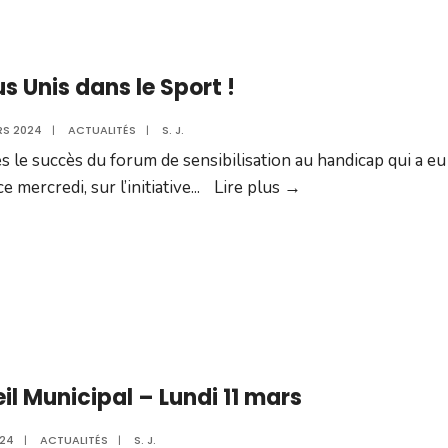
ma
ce
ma
s Unis dans le Sport !
RS 2024
|
ACTUALITÉS
|
S. J.
s le succès du forum de sensibilisation au handicap qui a eu
Tous
ce mercredi, sur l’initiative
...
Lire plus →
Unis
dans
le
Sport
!
il Municipal – Lundi 11 mars
024
|
ACTUALITÉS
|
S. J.