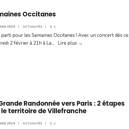
maines Occitanes
RIER 2024
|
ACTUALITÉS
|
S. J.
t parti pour les Semaines Occitanes ! Avec un concert dès ce
Semaines
redi 2 février à 21h à La
...
Lire plus →
Occitanes
Grande Randonnée vers Paris : 2 étapes
 le territoire de Villefranche
RIER 2024
|
ACTUALITÉS
|
S. J.