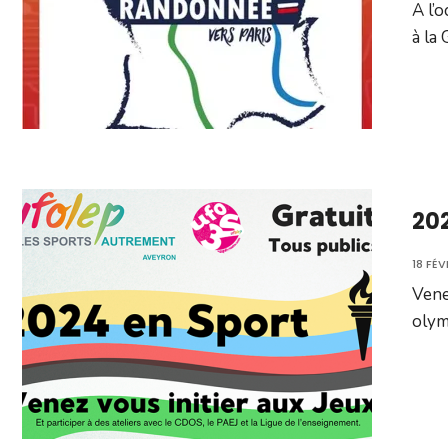
A l’
à la
202
18 FÉV
Vene
olym