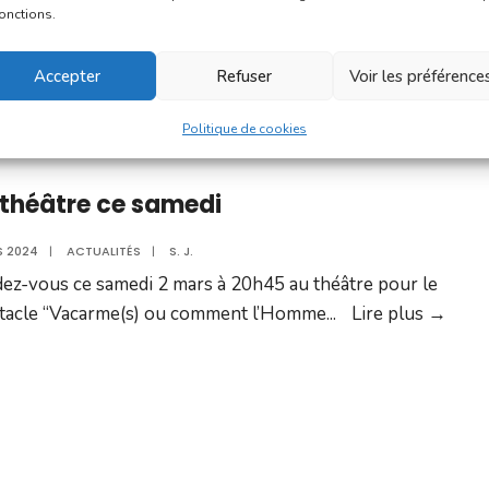
L’Appel
rgue, l’État et la Communauté de
...
Lire plus →
fonctions.
à
projets
Accepter
Refuser
Voir les préférence
2024
du
Politique de cookies
contrat
de
théâtre ce samedi
ville
est
S 2024
|
ACTUALITÉS
|
S. J.
lancé
ez-vous ce samedi 2 mars à 20h45 au théâtre pour le
Au
tacle “Vacarme(s) ou comment l’Homme
...
Lire plus →
théât
ce
same