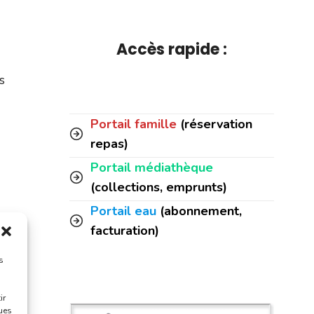
Accès rapide :
s
Portail famille
(réservation
repas)
Portail médiathèque
(collections, emprunts)
Portail eau
(abonnement,
st
facturation)
s
e-
ir
ques