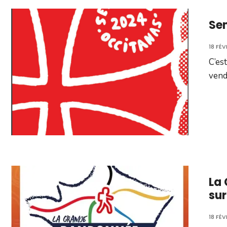
Se
18 FÉV
C’es
vend
La 
sur
18 FÉV