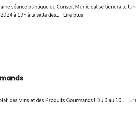
aine séance publique du Conseil Municipal se tiendra le lun
Conseil
2024 à 19h à la salle des
...
Lire plus →
Municipal
–
Lundi
11
mars
urmands
lat, des Vins et des Produits Gourmands ! Du 8 au 10
...
Lir