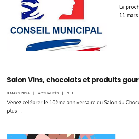
La proch
11 mars 
Salon Vins, chocolats et produits go
8 MARS 2024
|
ACTUALITÉS
|
S. J.
Venez célébrer le 10ème anniversaire du Salon du Choco
Salon
plus →
Vins,
chocolats
et