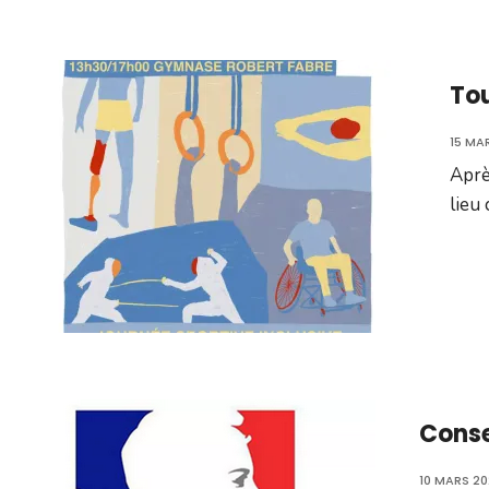
Tou
15 MA
Aprè
lieu 
Conse
10 MARS 2