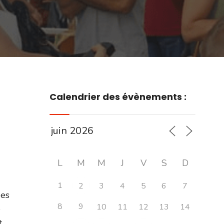
Calendrier des évènements :
L
M
M
J
V
S
D
1
2
3
4
5
6
7
des
8
9
10
11
12
13
14
e
t