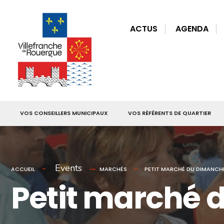
for:
Skip
to
ACTUS
AGENDA
content
VOS CONSEILLERS MUNICIPAUX
VOS RÉFÉRENTS DE QUARTIER
Events
ACCUEIL
MARCHÉS
PETIT MARCHÉ DU DIMANCH
Petit marché 