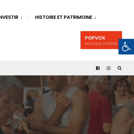
INVESTIR
HISTOIRE ET PATRIMOINE
POPVOX
Ouv
DIALOGUE CITOYEN