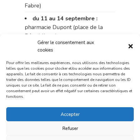
Fabre)
du 11 au 14 septembre :
pharmacie Dupont (place de la
République)
Gérer le consentement aux
Le 14 septembre :
pharmacie
cookies
Charignon-Dumas (La Fouillade)
Pour offrir les meilleures expériences, nous utilisons des technologies
telles que les cookies pour stocker et/ou accéder aux informations des
du 14 au 18 septembre :
appareils. Le fait de consentir à ces technologies nous permettra de
pharmacie Palobart (Laguépie)
traiter des données telles que le comportement de navigation ou les ID
uniques sur ce site. Le fait de ne pas consentir ou de retirer son
du 18 au 25 septembre :
consentement peut avoir un effet négatif sur certaines caractéristiques et
fonctions.
pharmacie Fontanges
du 25 au 28 septembre :
Accepter
pharmacie du marché (2 allées
Refuser
Aristide Briand)