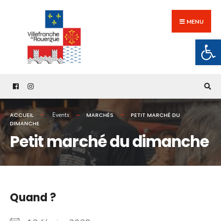
Search
Skip
for:
to
MENU
content
Ouv
ACCUEIL
MARCHÉS
PETIT MARCHÉ DU
Events
DIMANCHE
Petit marché du dimanche
Quand ?