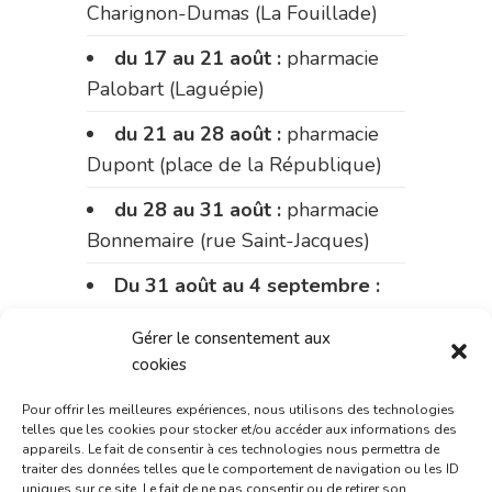
Charignon-Dumas (La Fouillade)
du 17 au 21 août :
pharmacie
Palobart (Laguépie)
du 21 au 28 août :
pharmacie
Dupont (place de la République)
du 28 au 31 août :
pharmacie
Bonnemaire (rue Saint-Jacques)
Du 31 août au 4 septembre :
pharmacie Charignon-Dumas (La
Gérer le consentement aux
Fouillade)
cookies
du 4 au 11 septembre :
Pour offrir les meilleures expériences, nous utilisons des technologies
pharmacie Carnus (rue Marcellin-
telles que les cookies pour stocker et/ou accéder aux informations des
Fabre)
appareils. Le fait de consentir à ces technologies nous permettra de
traiter des données telles que le comportement de navigation ou les ID
uniques sur ce site. Le fait de ne pas consentir ou de retirer son