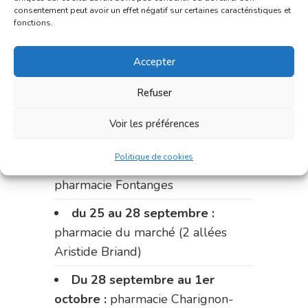
du 11 au 14 septembre :
consentement peut avoir un effet négatif sur certaines caractéristiques et
pharmacie Dupont (place de la
fonctions.
République)
Accepter
Le 14 septembre :
pharmacie
Charignon-Dumas (La Fouillade)
Refuser
du 14 au 18 septembre :
Voir les préférences
pharmacie Palobart (Laguépie)
Politique de cookies
du 18 au 25 septembre :
pharmacie Fontanges
du 25 au 28 septembre :
pharmacie du marché (2 allées
Aristide Briand)
Du 28 septembre au 1er
octobre :
pharmacie Charignon-