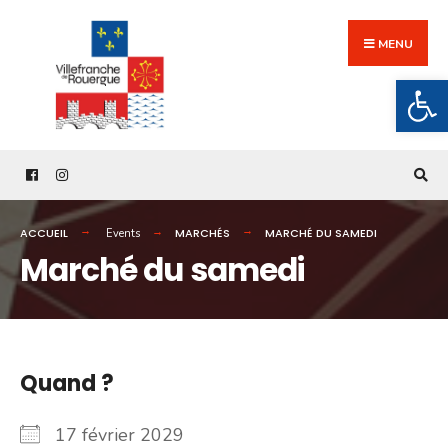
Search
Skip
for:
to
MENU
content
Ouv
ACCUEIL
MARCHÉS
MARCHÉ DU SAMEDI
Events
Marché du samedi
Quand ?
17 février 2029