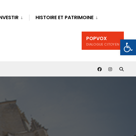
INVESTIR
HISTOIRE ET PATRIMOINE
POPVOX
Ouv
DIALOGUE CITOYEN