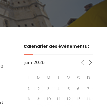
Calendrier des évènements :
00
L
M
M
J
V
S
D
1
2
3
4
5
6
7
8
9
10
11
12
13
14
ert