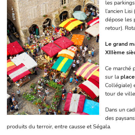
les parkings
l’ancien Lis
dépose les 
retour). Rot
Le grand mar
XIIIème siè
Ce marché pi
sur la
plac
Collégiale) 
tour de ville
Dans un cad
des paysans
produits du terroir, entre causse et Ségala.