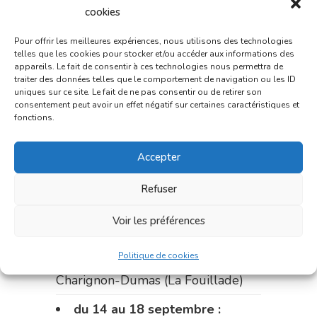
du 28 au 31 août :
pharmacie
cookies
Bonnemaire (rue Saint-Jacques)
Pour offrir les meilleures expériences, nous utilisons des technologies
Du 31 août au 4 septembre :
telles que les cookies pour stocker et/ou accéder aux informations des
appareils. Le fait de consentir à ces technologies nous permettra de
pharmacie Charignon-Dumas (La
traiter des données telles que le comportement de navigation ou les ID
Fouillade)
uniques sur ce site. Le fait de ne pas consentir ou de retirer son
consentement peut avoir un effet négatif sur certaines caractéristiques et
fonctions.
du 4 au 11 septembre :
pharmacie Carnus (rue Marcellin-
Accepter
Fabre)
Refuser
du 11 au 14 septembre :
pharmacie Dupont (place de la
Voir les préférences
République)
Politique de cookies
Le 14 septembre :
pharmacie
Charignon-Dumas (La Fouillade)
du 14 au 18 septembre :