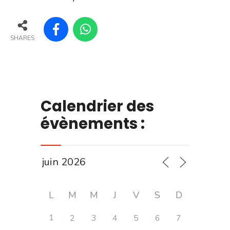
SHARES
Calendrier des
évènements :
L
M
M
J
V
S
D
1
2
3
4
5
6
7