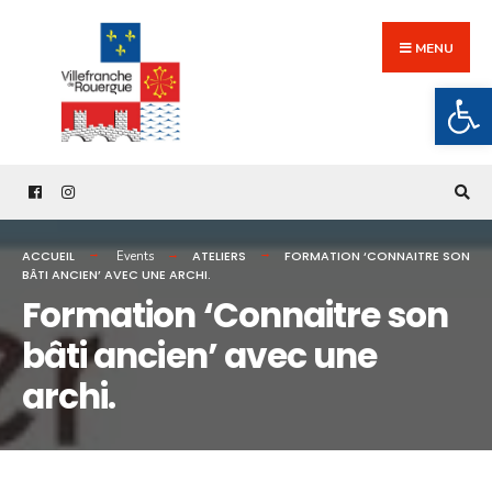
Search
Skip
for:
to
MENU
content
Ouv
ACCUEIL
ATELIERS
FORMATION ‘CONNAITRE SON
Events
BÂTI ANCIEN’ AVEC UNE ARCHI.
Formation ‘Connaitre son
bâti ancien’ avec une
archi.