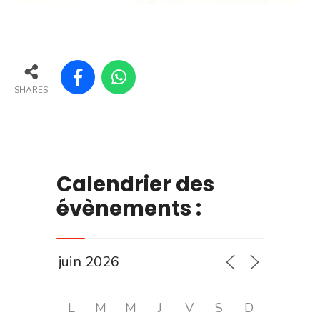
SHARES
Calendrier des
évènements :
L
M
M
J
V
S
D