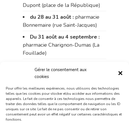
Dupont (place de la République)
du 28 au 31 août :
pharmacie
Bonnemaire (rue Saint-Jacques)
Du 31 août au 4 septembre :
pharmacie Charignon-Dumas (La
Fouillade)
du 4 au 11 septembre :
Gérer le consentement aux
pharmacie Carnus (rue Marcellin-
cookies
Fabre)
Pour offrir les meilleures expériences, nous utilisons des technologies
du 11 au 14 septembre :
telles que les cookies pour stocker et/ou accéder aux informations des
appareils. Le fait de consentir à ces technologies nous permettra de
pharmacie Dupont (place de la
traiter des données telles que le comportement de navigation ou les ID
République)
uniques sur ce site. Le fait de ne pas consentir ou de retirer son
consentement peut avoir un effet négatif sur certaines caractéristiques et
fonctions.
Le 14 septembre :
pharmacie
Charignon-Dumas (La Fouillade)