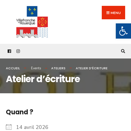
Search
Skip
for:
to
MENU
content
Ouv
ACCUEIL
ATELIERS
ATELIER D’ÉCRITURE
Events
Atelier d’écriture
Quand ?
14 avril 2026