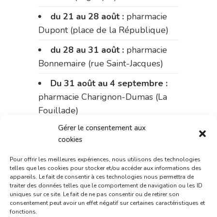
du 21 au 28 août :
pharmacie
Dupont (place de la République)
du 28 au 31 août :
pharmacie
Bonnemaire (rue Saint-Jacques)
Du 31 août au 4 septembre :
pharmacie Charignon-Dumas (La
Fouillade)
Gérer le consentement aux
du 4 au 11 septembre :
cookies
pharmacie Carnus (rue Marcellin-
Fabre)
Pour offrir les meilleures expériences, nous utilisons des technologies
telles que les cookies pour stocker et/ou accéder aux informations des
du 11 au 14 septembre :
appareils. Le fait de consentir à ces technologies nous permettra de
traiter des données telles que le comportement de navigation ou les ID
pharmacie Dupont (place de la
uniques sur ce site. Le fait de ne pas consentir ou de retirer son
République)
consentement peut avoir un effet négatif sur certaines caractéristiques et
fonctions.