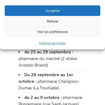
Le 14 septembre :
pharmacie
Charignon-Dumas (La Fouillade)
Accepter
du 14 au 18 septembre :
Refuser
pharmacie Palobart (Laguépie)
Voir les préférences
du 18 au 25 septembre :
pharmacie Fontanges
Politique de cookies
du 25 au 28 septembre :
pharmacie du marché (2 allées
Aristide Briand)
Du 28 septembre au 1er
octobre :
pharmacie Charignon-
Dumas (La Fouillade)
du 2 au 9 octobre :
pharmacie
Bonnemaire (rue Saint-Jacques)