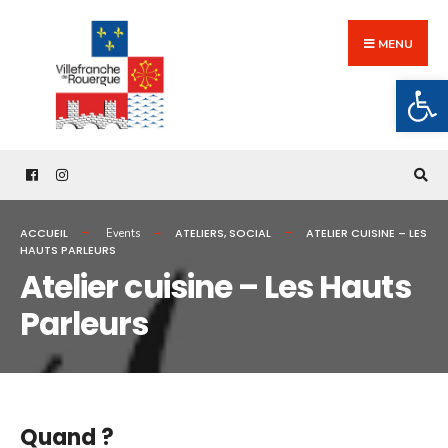
Search
Skip
for:
to
MENU
content
Ouv
ACCUEIL
ATELIERS
,
SOCIAL
ATELIER CUISINE – LES
Events
HAUTS PARLEURS
Atelier cuisine – Les Hauts
Parleurs
Quand ?