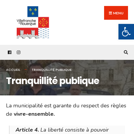
Search
Skip
for:
to
MENU
content
Ouv
ACCUEIL
TRANQUILLITÉ PUBLIQUE
Tranquillité publique
La municipalité est garante du respect des règles
de
vivre-ensemble.
Article 4.
La liberté consiste à pouvoir