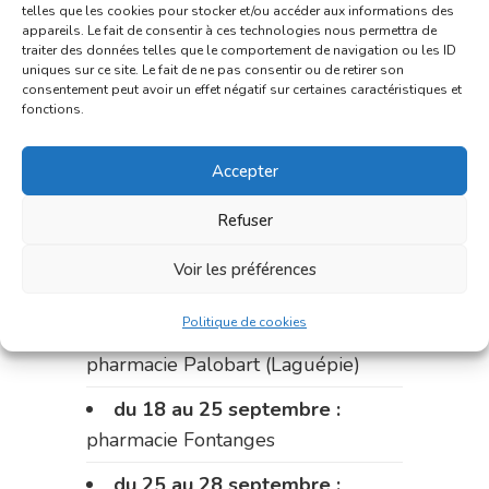
Fouillade)
telles que les cookies pour stocker et/ou accéder aux informations des
appareils. Le fait de consentir à ces technologies nous permettra de
du 4 au 11 septembre :
traiter des données telles que le comportement de navigation ou les ID
uniques sur ce site. Le fait de ne pas consentir ou de retirer son
pharmacie Carnus (rue Marcellin-
consentement peut avoir un effet négatif sur certaines caractéristiques et
Fabre)
fonctions.
du 11 au 14 septembre :
Accepter
pharmacie Dupont (place de la
République)
Refuser
Le 14 septembre :
pharmacie
Voir les préférences
Charignon-Dumas (La Fouillade)
Politique de cookies
du 14 au 18 septembre :
pharmacie Palobart (Laguépie)
du 18 au 25 septembre :
pharmacie Fontanges
du 25 au 28 septembre :