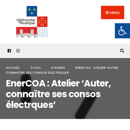
Search
Skip
for:
to
MENU
content
Ouv
ACCUEIL
ATELIERS
ENERCOA : ATELIER ‘AUTER,
Events
CONNAÎTRE SES CONSOS ÉLECTRQUES’
EnerCOA : Atelier ‘Auter,
connaître ses consos
électrques’