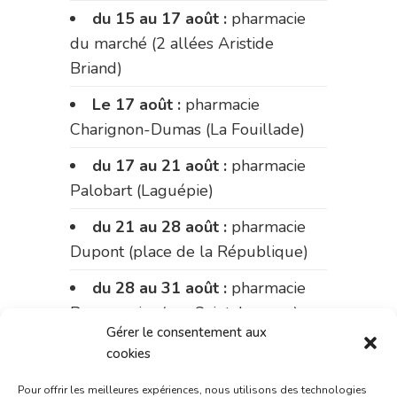
du 15 au 17 août :
pharmacie
du marché (2 allées Aristide
Briand)
Le 17 août :
pharmacie
Charignon-Dumas (La Fouillade)
du 17 au 21 août :
pharmacie
Palobart (Laguépie)
du 21 au 28 août :
pharmacie
Dupont (place de la République)
du 28 au 31 août :
pharmacie
Bonnemaire (rue Saint-Jacques)
Gérer le consentement aux
Du 31 août au 4 septembre :
cookies
pharmacie Charignon-Dumas (La
Pour offrir les meilleures expériences, nous utilisons des technologies