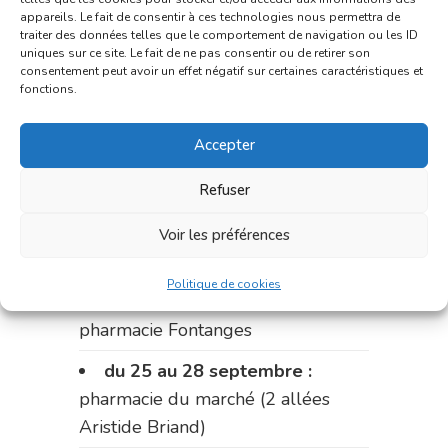
appareils. Le fait de consentir à ces technologies nous permettra de
Fabre)
traiter des données telles que le comportement de navigation ou les ID
uniques sur ce site. Le fait de ne pas consentir ou de retirer son
du 11 au 14 septembre :
consentement peut avoir un effet négatif sur certaines caractéristiques et
fonctions.
pharmacie Dupont (place de la
République)
Accepter
Le 14 septembre :
pharmacie
Charignon-Dumas (La Fouillade)
Refuser
du 14 au 18 septembre :
Voir les préférences
pharmacie Palobart (Laguépie)
Politique de cookies
du 18 au 25 septembre :
pharmacie Fontanges
du 25 au 28 septembre :
pharmacie du marché (2 allées
Aristide Briand)