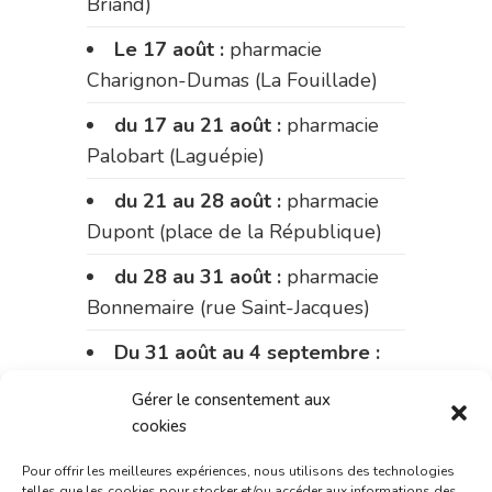
Briand)
Le 17 août :
pharmacie
Charignon-Dumas (La Fouillade)
du 17 au 21 août :
pharmacie
Palobart (Laguépie)
du 21 au 28 août :
pharmacie
Dupont (place de la République)
du 28 au 31 août :
pharmacie
Bonnemaire (rue Saint-Jacques)
Du 31 août au 4 septembre :
pharmacie Charignon-Dumas (La
Gérer le consentement aux
Fouillade)
cookies
du 4 au 11 septembre :
Pour offrir les meilleures expériences, nous utilisons des technologies
pharmacie Carnus (rue Marcellin-
telles que les cookies pour stocker et/ou accéder aux informations des