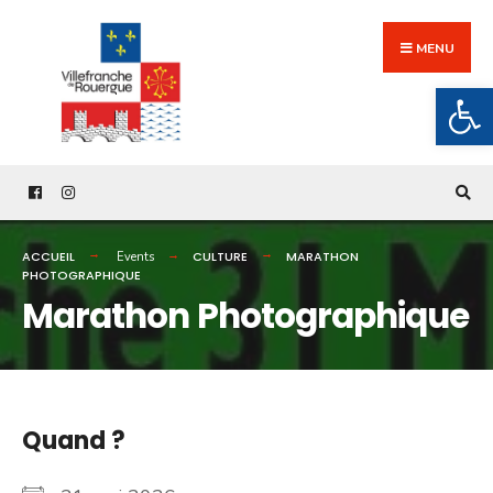
Search
Skip
for:
to
MENU
content
Ouv
ACCUEIL
CULTURE
MARATHON
Events
PHOTOGRAPHIQUE
Marathon Photographique
Quand ?