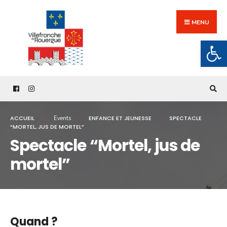
Search
Skip
for:
to
MENU
content
Ouv
ACCUEIL
ENFANCE ET JEUNESSE
SPECTACLE
Events
“MORTEL, JUS DE MORTEL”
Spectacle “Mortel, jus de
mortel”
Quand ?