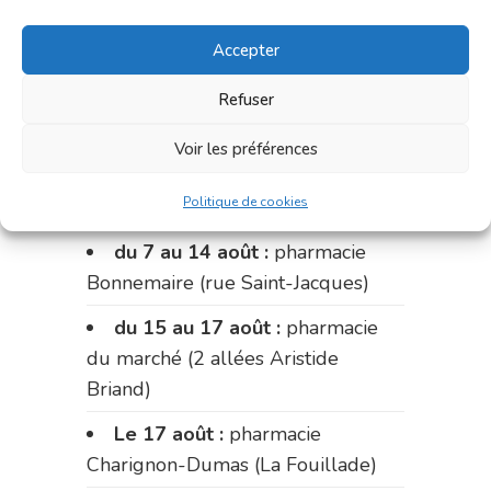
du marché (2 allées Aristide
Accepter
Briand)
du 31 juillet au 3 août :
Refuser
pharmacie Fontanges
Voir les préférences
du 3 au 7 août :
pharmacie
Politique de cookies
Charignon-Dumas (La Fouillade)
du 7 au 14 août :
pharmacie
Bonnemaire (rue Saint-Jacques)
du 15 au 17 août :
pharmacie
du marché (2 allées Aristide
Briand)
Le 17 août :
pharmacie
Charignon-Dumas (La Fouillade)