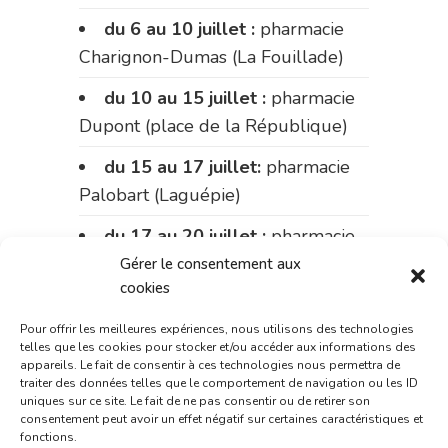
du 6 au 10 juillet :
pharmacie
Charignon-Dumas (La Fouillade)
du 10 au 15 juillet :
pharmacie
Dupont (place de la République)
du 15 au 17 juillet:
pharmacie
Palobart (Laguépie)
du 17 au 20 juillet :
pharmacie
Carnus (rue Marcellin-Fabre)
Gérer le consentement aux
cookies
Le 20 juillet :
pharmacie
Pour offrir les meilleures expériences, nous utilisons des technologies
Charignon-Dumas (La Fouillade)
telles que les cookies pour stocker et/ou accéder aux informations des
appareils. Le fait de consentir à ces technologies nous permettra de
du 20 au 24 juillet :
pharmacie
traiter des données telles que le comportement de navigation ou les ID
Palobart (Laguépie)
uniques sur ce site. Le fait de ne pas consentir ou de retirer son
consentement peut avoir un effet négatif sur certaines caractéristiques et
fonctions.
du 24 au 31 juillet :
pharmacie