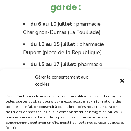
garde :
du 6 au 10 juillet :
pharmacie
Charignon-Dumas (La Fouillade)
du 10 au 15 juillet :
pharmacie
Dupont (place de la République)
du 15 au 17 juillet:
pharmacie
Palobart (Laguépie)
Gérer le consentement aux
du 17 au 20 juillet :
pharmacie
cookies
Carnus (rue Marcellin-Fabre)
Pour offrir les meilleures expériences, nous utilisons des technologies
telles que les cookies pour stocker et/ou accéder aux informations des
Le 20 juillet :
pharmacie
appareils. Le fait de consentir à ces technologies nous permettra de
Charignon-Dumas (La Fouillade)
traiter des données telles que le comportement de navigation ou les ID
uniques sur ce site. Le fait de ne pas consentir ou de retirer son
consentement peut avoir un effet négatif sur certaines caractéristiques et
du 20 au 24 juillet :
pharmacie
fonctions.