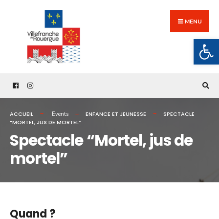
Search
Skip
for:
to
MENU
content
Ouv
ACCUEIL
ENFANCE ET JEUNESSE
SPECTACLE
Events
“MORTEL, JUS DE MORTEL”
Spectacle “Mortel, jus de
mortel”
Quand ?