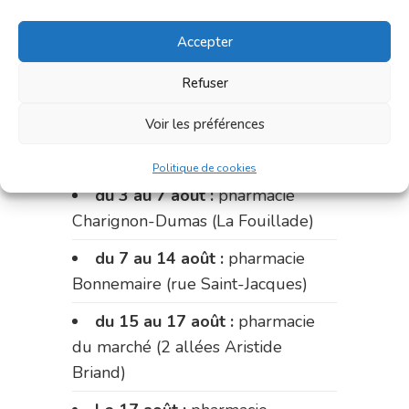
Palobart (Laguépie)
Accepter
du 24 au 31 juillet :
pharmacie
du marché (2 allées Aristide
Refuser
Briand)
Voir les préférences
du 31 juillet au 3 août :
pharmacie Fontanges
Politique de cookies
du 3 au 7 août :
pharmacie
Charignon-Dumas (La Fouillade)
du 7 au 14 août :
pharmacie
Bonnemaire (rue Saint-Jacques)
du 15 au 17 août :
pharmacie
du marché (2 allées Aristide
Briand)