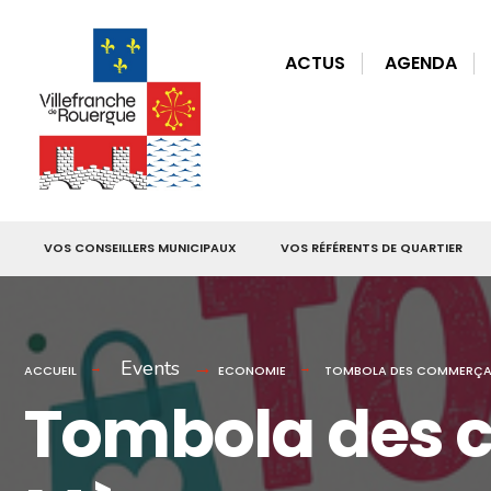
for:
Skip
to
ACTUS
AGENDA
content
VOS CONSEILLERS MUNICIPAUX
VOS RÉFÉRENTS DE QUARTIER
Events
ACCUEIL
ECONOMIE
TOMBOLA DES COMMERÇANT
Tombola des c