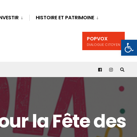
INVESTIR
HISTOIRE ET PATRIMOINE
POPVOX
Ouv
DIALOGUE CITOYEN
r la Fête des