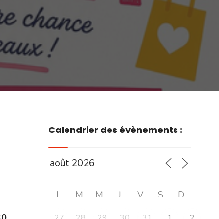
Calendrier des évènements :
L
M
M
J
V
S
D
30
27
28
29
30
31
1
2