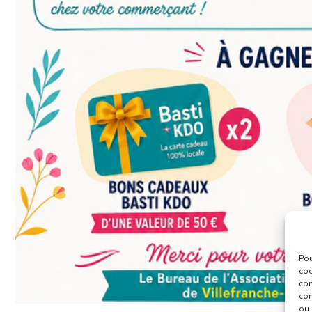
Pou
coo
con
com
ou 