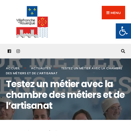
Search
Skip
for:
to
MENU
content
Ouv
ACCUEIL
ACTUALITÉS
TESTEZ UN MÉTIER AVEC LA CHAMBRE
DES MÉTIERS ET DE L’ARTISANAT
Testez un métier avec la
chambre des métiers et de
l’artisanat