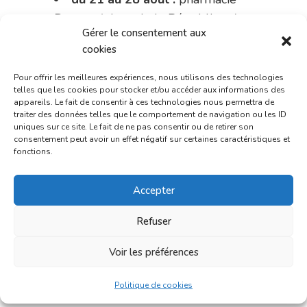
Dupont (place de la République)
Gérer le consentement aux
du 28 au 31 août :
pharmacie
cookies
Bonnemaire (rue Saint-Jacques)
Pour offrir les meilleures expériences, nous utilisons des technologies
telles que les cookies pour stocker et/ou accéder aux informations des
Du 31 août au 4 septembre :
appareils. Le fait de consentir à ces technologies nous permettra de
pharmacie Charignon-Dumas (La
traiter des données telles que le comportement de navigation ou les ID
uniques sur ce site. Le fait de ne pas consentir ou de retirer son
Fouillade)
consentement peut avoir un effet négatif sur certaines caractéristiques et
fonctions.
du 4 au 11 septembre :
pharmacie Carnus (rue Marcellin-
Accepter
Fabre)
Refuser
du 11 au 14 septembre :
pharmacie Dupont (place de la
Voir les préférences
République)
Politique de cookies
Le 14 septembre :
pharmacie