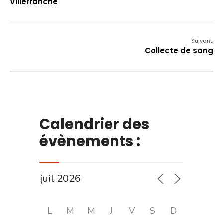
Villefranche
Suivant:
Collecte de sang
Calendrier des
évènements :
L
M
M
J
V
S
D