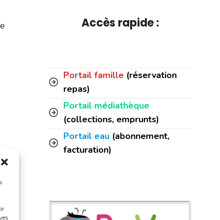
Accès rapide :
de
Portail famille
(réservation
repas)
Portail médiathèque
(collections, emprunts)
Portail eau
(abonnement,
facturation)
s
vant:
pal
ir
ques