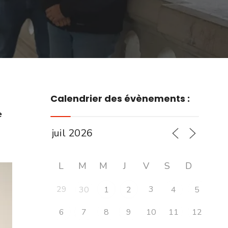
Calendrier des évènements :
e
L
M
M
J
V
S
D
29
3
30
1
2
4
5
6
7
8
9
10
11
12