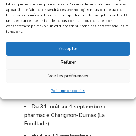
du marché (2 allées Aristide
telles que les cookies pour stocker et/ou accéder aux informations des
Briand)
appareils. Le fait de consentir à ces technologies nous permettra de
traiter des données telles que le comportement de navigation ou les ID
uniques sur ce site. Le fait de ne pas consentir ou de retirer son
Le 17 août :
pharmacie
consentement peut avoir un effet négatif sur certaines caractéristiques et
Charignon-Dumas (La Fouillade)
fonctions.
du 17 au 21 août :
pharmacie
Accepter
Palobart (Laguépie)
Refuser
du 21 au 28 août :
pharmacie
Dupont (place de la République)
Voir les préférences
du 28 au 31 août :
pharmacie
Politique de cookies
Bonnemaire (rue Saint-Jacques)
Du 31 août au 4 septembre :
pharmacie Charignon-Dumas (La
Fouillade)
du 4 au 11 septembre :