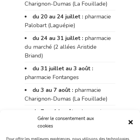
Charignon-Dumas (La Fouillade)
du 20 au 24 juillet :
pharmacie
Palobart (Laguépie)
du 24 au 31 juillet :
pharmacie
du marché (2 allées Aristide
Briand)
du 31 juillet au 3 août :
pharmacie Fontanges
du 3 au 7 août :
pharmacie
Charignon-Dumas (La Fouillade)
du 7 au 14 août :
pharmacie
Gérer le consentement aux
Bonnemaire (rue Saint-Jacques)
cookies
du 15 au 17 août :
pharmacie
Pour offrir les meilleures expériences, nous utilisons des technologies