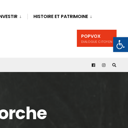
INVESTIR
HISTOIRE ET PATRIMOINE
POPVOX
Ouv
DIALOGUE CITOYEN
porche