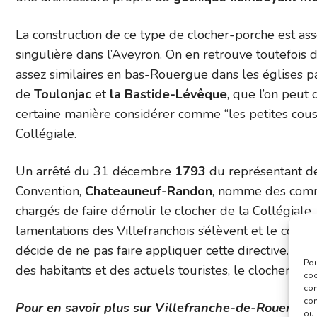
La construction de ce type de clocher-porche est as
singulière dans l’Aveyron. On en retrouve toutefois 
assez similaires en bas-Rouergue dans les églises pa
de
Toulonjac
et
la Bastide-Lévêque
, que l’on peut 
certaine manière considérer comme “les petites cous
Collégiale.
Un arrêté du 31 décembre
1793
du représentant de
Convention,
Chateauneuf-Randon
, nomme des comm
chargés de faire démolir le clocher de la Collégiale.
lamentations des Villefranchois s’élèvent et le conse
décide de ne pas faire appliquer cette directive. Po
Pou
des habitants et des actuels touristes, le clocher est 
coo
con
com
Pour en savoir plus sur Villefranche-de-Rouergue, 
ou 