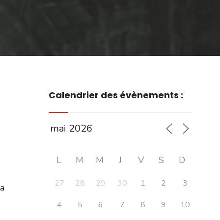
Calendrier des évènements :
L
M
M
J
V
S
D
27
28
29
30
1
2
3
la
4
5
6
7
8
9
10