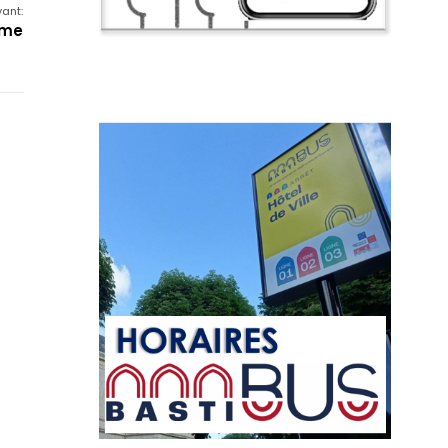
vant:
ame