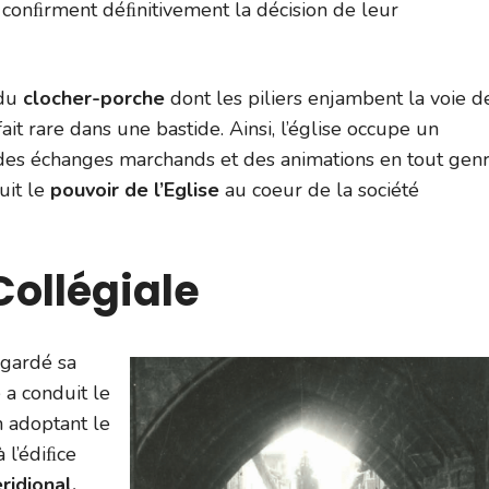
I conﬁrment déﬁnitivement la décision de leur
 du
clocher-porche
dont les piliers enjambent la voie d
it rare dans une bastide. Ainsi, l’église occupe un
des échanges marchands et des animations en tout genr
uit le
pouvoir de l’Eglise
au coeur de la société
Collégiale
a gardé sa
 a conduit le
n adoptant le
 l’édiﬁce
idional.