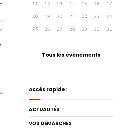
11
12
13
14
15
16
17
t
18
22
19
20
21
23
24
ept
s
25
26
27
28
29
30
31
s
Tous les évènements
n
Accès rapide :
e-
ACTUALITÉS
VOS DÉMARCHES