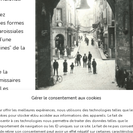
sez
des formes
roissiales
d’une
ines” de la
 la
issaires
 Les
il municipal
Gérer le consentement aux cookies
ur le bonheur
r offrir les meilleures expériences, nous utilisons des technologies telles que le
sauvé !
kies pour stocker et/ou accéder aux informations des appareils. Le fait de
sentir à ces technologies nous permettra de traiter des données telles que le
portement de navigation ou les ID uniques sur ce site. Le fait de ne pas consent
son patrimoine et son histoire :
de retirer son consentement peut avoir un effet négatif sur certaines caractéristi