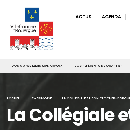
for:
Skip
to
ACTUS
AGENDA
content
VOS CONSEILLERS MUNICIPAUX
VOS RÉFÉRENTS DE QUARTIER
ACCUEIL
PATRIMOINE
LA COLLÉGIALE ET SON CLOCHER-PORCH
La Collégiale 