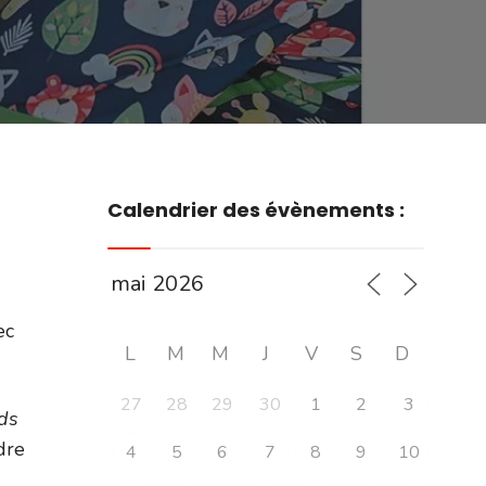
Calendrier des évènements :
ec
L
M
M
J
V
S
D
27
28
29
30
1
2
3
ds
adre
4
5
6
7
8
9
10