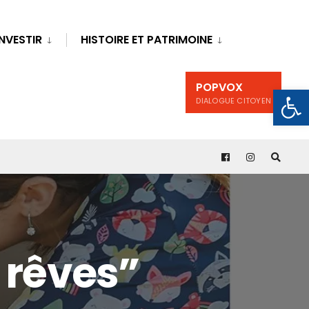
INVESTIR
HISTOIRE ET PATRIMOINE
POPVOX
Ouv
DIALOGUE CITOYEN
 rêves”