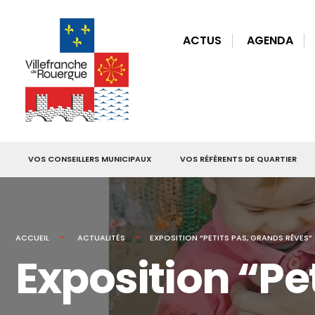
for:
Skip
to
ACTUS
AGENDA
content
VOS CONSEILLERS MUNICIPAUX
VOS RÉFÉRENTS DE QUARTIER
ACCUEIL
ACTUALITÉS
EXPOSITION “PETITS PAS, GRANDS RÊVES”
Exposition “Pe