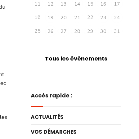
11
12
13
14
15
16
17
 du
18
22
19
20
21
23
24
25
26
27
28
29
30
31
Tous les évènements
nt
vec
Accès rapide :
les
ACTUALITÉS
VOS DÉMARCHES