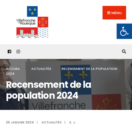
Search
Skip
for:
to
MENU
content
Ouv
ACCUEIL
ACTUALITÉS
RECENSEMENT DE LA POPULATION
2024
Recensement de la
population 2024
25 JANVIER 2024
|
ACTUALITÉS
|
S. J.