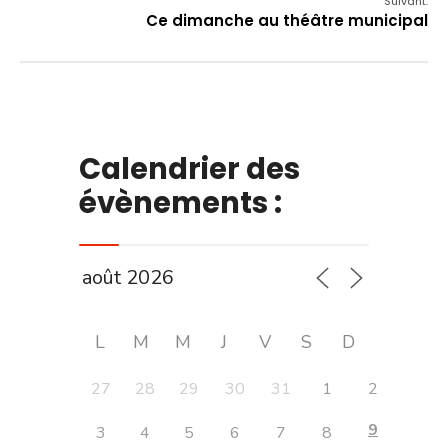
Suivant:
Ce dimanche au théâtre municipal
Calendrier des
évènements :
L
M
M
J
V
S
D
27
28
29
30
31
1
2
9
3
4
5
6
7
8