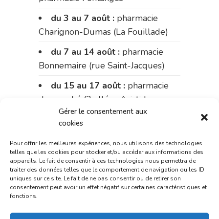
du 3 au 7 août :
pharmacie
Charignon-Dumas (La Fouillade)
du 7 au 14 août :
pharmacie
Bonnemaire (rue Saint-Jacques)
du 15 au 17 août :
pharmacie
du marché (2 allées Aristide
Gérer le consentement aux
Briand)
cookies
Le 17 août :
pharmacie
Pour offrir les meilleures expériences, nous utilisons des technologies
Charignon-Dumas (La Fouillade)
telles que les cookies pour stocker et/ou accéder aux informations des
appareils. Le fait de consentir à ces technologies nous permettra de
du 17 au 21 août :
pharmacie
traiter des données telles que le comportement de navigation ou les ID
Palobart (Laguépie)
uniques sur ce site. Le fait de ne pas consentir ou de retirer son
consentement peut avoir un effet négatif sur certaines caractéristiques et
fonctions.
du 21 au 28 août :
pharmacie
Dupont (place de la République)