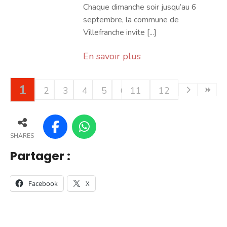
Chaque dimanche soir jusqu’au 6
septembre, la commune de
Villefranche invite [...]
En savoir plus
1
2
3
4
5
6
11
7
12
8
9
10
SHARES
Partager :
Facebook
X