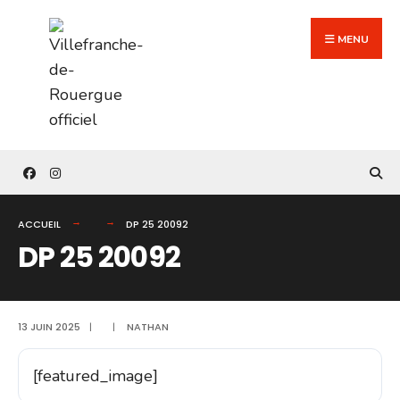
Search
Skip
for:
to
MENU
content
ACCUEIL
DP 25 20092
DP 25 20092
13 JUIN 2025
|
|
NATHAN
[featured_image]