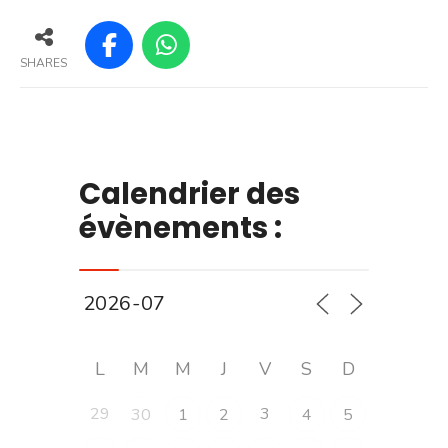
SHARES
Calendrier des
évènements :
L
M
M
J
V
S
D
29
3
30
1
2
4
5