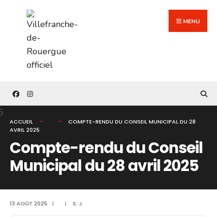
Search
Skip
for:
to
MENU
content
ACCUEIL
COMPTE-RENDU DU CONSEIL MUNICIPAL DU 28
AVRIL 2025
Compte-rendu du Conseil
Municipal du 28 avril 2025
13 AOÛT 2025
|
|
S. J.