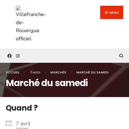
Search
Skip
for:
to
MENU
content
ACCUEIL
MARCHÉS
MARCHÉ DU SAMEDI
Events
Marché du samedi
Quand ?
7 avril