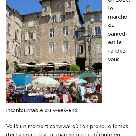
le
marché
du
samedi
est le
rendez-
vous
incontournable du week-end.
Voilà un moment convivial où l’on prend le temps
d’échanger. C’est un marché qui se déroule
en