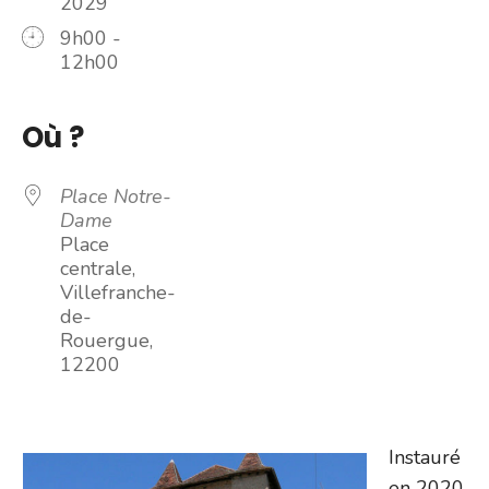
2029
9h00 -
12h00
Où ?
Place Notre-
Dame
Place
centrale,
Villefranche-
de-
Rouergue,
12200
Instauré
en 2020,