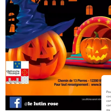
Pou
coo
con
com
ou 