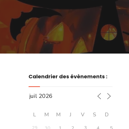
Calendrier des évènements :
L
M
M
J
V
S
D
29
3
30
1
2
4
5