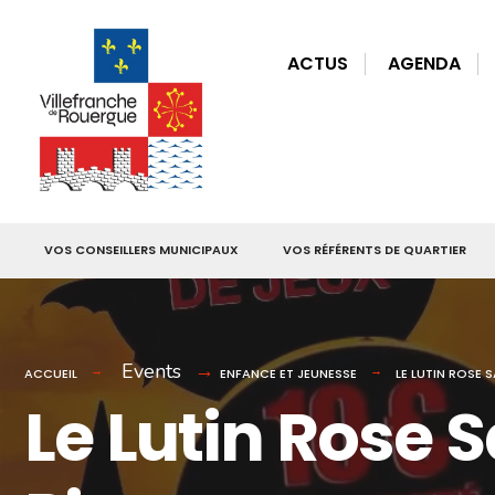
for:
Skip
to
ACTUS
AGENDA
content
VOS CONSEILLERS MUNICIPAUX
VOS RÉFÉRENTS DE QUARTIER
Events
ACCUEIL
ENFANCE ET JEUNESSE
LE LUTIN ROSE S
Le Lutin Rose S