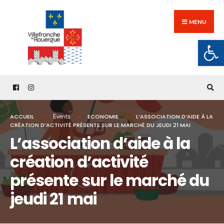
Search
Skip
for:
to
MENU
content
Ouv
ACCUEIL
ECONOMIE
L’ASSOCIATION D’AIDE À LA
Events
CRÉATION D’ACTIVITÉ PRÉSENTE SUR LE MARCHÉ DU JEUDI 21 MAI
L’association d’aide à la
création d’activité
présente sur le marché du
jeudi 21 mai