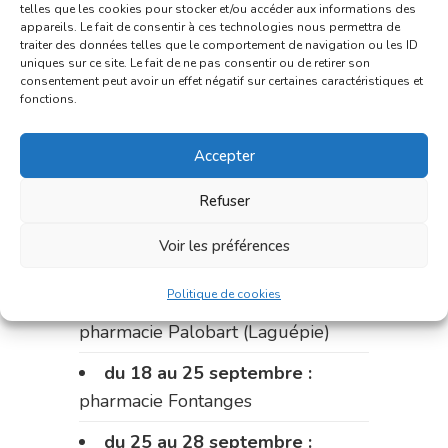
telles que les cookies pour stocker et/ou accéder aux informations des
appareils. Le fait de consentir à ces technologies nous permettra de
du 4 au 11 septembre :
traiter des données telles que le comportement de navigation ou les ID
uniques sur ce site. Le fait de ne pas consentir ou de retirer son
pharmacie Carnus (rue Marcellin-
consentement peut avoir un effet négatif sur certaines caractéristiques et
Fabre)
fonctions.
du 11 au 14 septembre :
Accepter
pharmacie Dupont (place de la
République)
Refuser
Le 14 septembre :
pharmacie
Voir les préférences
Charignon-Dumas (La Fouillade)
Politique de cookies
du 14 au 18 septembre :
pharmacie Palobart (Laguépie)
du 18 au 25 septembre :
pharmacie Fontanges
du 25 au 28 septembre :