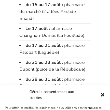
du 15 au 17 août :
pharmacie
du marché (2 allées Aristide
Briand)
Le 17 août :
pharmacie
Charignon-Dumas (La Fouillade)
du 17 au 21 août :
pharmacie
Palobart (Laguépie)
du 21 au 28 août :
pharmacie
Dupont (place de la République)
du 28 au 31 août :
pharmacie
Bonnemaire (rue Saint-Jacques)
Gérer le consentement aux
Du 31 août au 4 septembre :
cookies
pharmacie Charignon-Dumas (La
Pour offrir les meilleures expériences, nous utilisons des technologies
Fouillade)