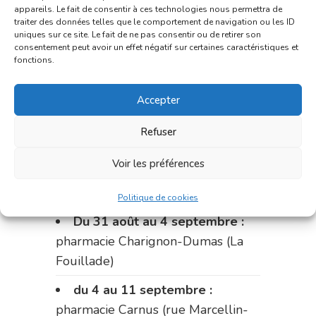
appareils. Le fait de consentir à ces technologies nous permettra de
traiter des données telles que le comportement de navigation ou les ID
Le 17 août :
pharmacie
uniques sur ce site. Le fait de ne pas consentir ou de retirer son
Charignon-Dumas (La Fouillade)
consentement peut avoir un effet négatif sur certaines caractéristiques et
fonctions.
du 17 au 21 août :
pharmacie
Palobart (Laguépie)
Accepter
du 21 au 28 août :
pharmacie
Refuser
Dupont (place de la République)
Voir les préférences
du 28 au 31 août :
pharmacie
Bonnemaire (rue Saint-Jacques)
Politique de cookies
Du 31 août au 4 septembre :
pharmacie Charignon-Dumas (La
Fouillade)
du 4 au 11 septembre :
pharmacie Carnus (rue Marcellin-