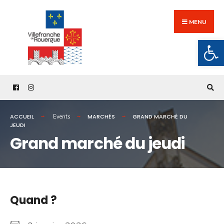
Search
Skip
for:
to
MENU
content
Ouv
ACCUEIL
MARCHÉS
GRAND MARCHÉ DU
Events
JEUDI
Grand marché du jeudi
Quand ?