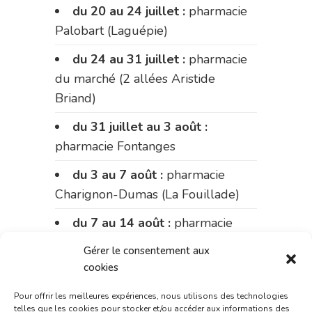
du 20 au 24 juillet :
pharmacie
Palobart (Laguépie)
du 24 au 31 juillet :
pharmacie
du marché (2 allées Aristide
Briand)
du 31 juillet au 3 août :
pharmacie Fontanges
du 3 au 7 août :
pharmacie
Charignon-Dumas (La Fouillade)
du 7 au 14 août :
pharmacie
Bonnemaire (rue Saint-Jacques)
Gérer le consentement aux
cookies
du 15 au 17 août :
pharmacie
du marché (2 allées Aristide
Pour offrir les meilleures expériences, nous utilisons des technologies
Briand)
telles que les cookies pour stocker et/ou accéder aux informations des