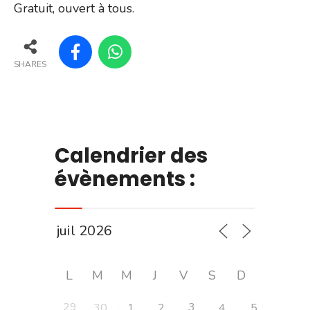
Gratuit, ouvert à tous.
SHARES
Calendrier des
évènements :
L
M
M
J
V
S
D
29
3
30
1
2
4
5