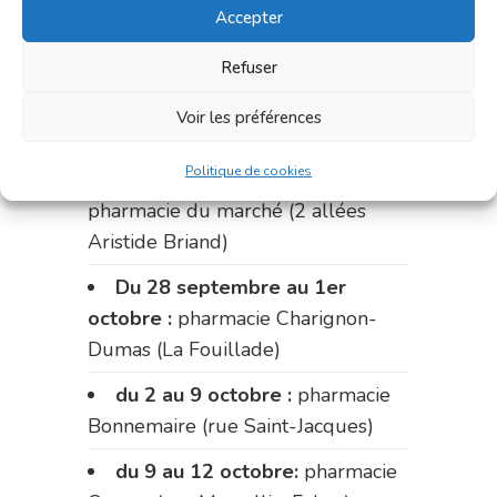
Accepter
du 14 au 18 septembre :
pharmacie Palobart (Laguépie)
Refuser
du 18 au 25 septembre :
Voir les préférences
pharmacie Fontanges
Politique de cookies
du 25 au 28 septembre :
pharmacie du marché (2 allées
Aristide Briand)
Du 28 septembre au 1er
octobre :
pharmacie Charignon-
Dumas (La Fouillade)
du 2 au 9 octobre :
pharmacie
Bonnemaire (rue Saint-Jacques)
du 9 au 12 octobre:
pharmacie