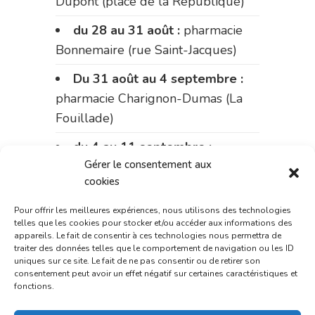
Dupont (place de la République)
du 28 au 31 août :
pharmacie
Bonnemaire (rue Saint-Jacques)
Du 31 août au 4 septembre :
pharmacie Charignon-Dumas (La
Fouillade)
du 4 au 11 septembre :
Gérer le consentement aux
pharmacie Carnus (rue Marcellin-
cookies
Fabre)
Pour offrir les meilleures expériences, nous utilisons des technologies
du 11 au 14 septembre :
telles que les cookies pour stocker et/ou accéder aux informations des
pharmacie Dupont (place de la
appareils. Le fait de consentir à ces technologies nous permettra de
traiter des données telles que le comportement de navigation ou les ID
République)
uniques sur ce site. Le fait de ne pas consentir ou de retirer son
consentement peut avoir un effet négatif sur certaines caractéristiques et
Le 14 septembre :
pharmacie
fonctions.
Charignon-Dumas (La Fouillade)