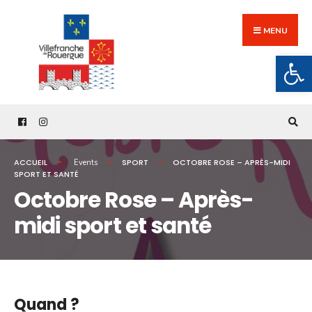
Search
Skip
for:
to
MENU
content
Ouv
ACCUEIL
SPORT
OCTOBRE ROSE – APRÈS-MIDI
Events
SPORT ET SANTÉ
Octobre Rose – Après-
midi sport et santé
Quand ?