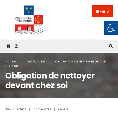
Search
Skip
for:
to
MENU
content
Ouv
ACCUEIL
ACTUALITÉS
OBLIGATION DE NETTOYER DEVANT
CHEZ SOI
Obligation de nettoyer
devant chez soi
29 AOÛT 2022
|
ACTUALITÉS
|
MAIRIE