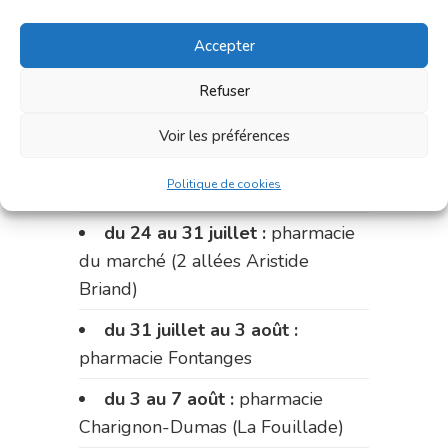
du 17 au 20 juillet :
pharmacie
Accepter
Carnus (rue Marcellin-Fabre)
Refuser
Le 20 juillet :
pharmacie
Charignon-Dumas (La Fouillade)
Voir les préférences
du 20 au 24 juillet :
pharmacie
Politique de cookies
Palobart (Laguépie)
du 24 au 31 juillet :
pharmacie
du marché (2 allées Aristide
Briand)
du 31 juillet au 3 août :
pharmacie Fontanges
du 3 au 7 août :
pharmacie
Charignon-Dumas (La Fouillade)