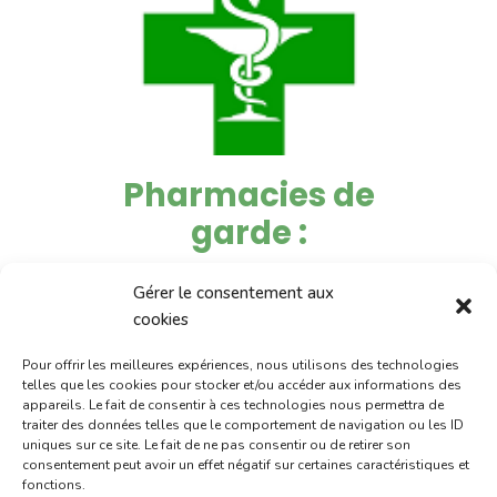
Pharmacies de
garde :
Gérer le consentement aux
du 6 au 10 juillet :
pharmacie
cookies
Charignon-Dumas (La Fouillade)
Pour offrir les meilleures expériences, nous utilisons des technologies
du 10 au 15 juillet :
pharmacie
telles que les cookies pour stocker et/ou accéder aux informations des
Dupont (place de la République)
appareils. Le fait de consentir à ces technologies nous permettra de
traiter des données telles que le comportement de navigation ou les ID
du 15 au 17 juillet:
pharmacie
uniques sur ce site. Le fait de ne pas consentir ou de retirer son
consentement peut avoir un effet négatif sur certaines caractéristiques et
Palobart (Laguépie)
fonctions.