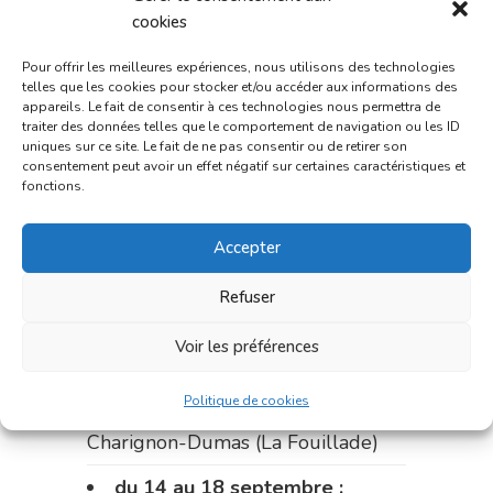
du 28 au 31 août :
pharmacie
cookies
Bonnemaire (rue Saint-Jacques)
Pour offrir les meilleures expériences, nous utilisons des technologies
telles que les cookies pour stocker et/ou accéder aux informations des
Du 31 août au 4 septembre :
appareils. Le fait de consentir à ces technologies nous permettra de
pharmacie Charignon-Dumas (La
traiter des données telles que le comportement de navigation ou les ID
uniques sur ce site. Le fait de ne pas consentir ou de retirer son
Fouillade)
consentement peut avoir un effet négatif sur certaines caractéristiques et
fonctions.
du 4 au 11 septembre :
pharmacie Carnus (rue Marcellin-
Accepter
Fabre)
Refuser
du 11 au 14 septembre :
pharmacie Dupont (place de la
Voir les préférences
République)
Politique de cookies
Le 14 septembre :
pharmacie
Charignon-Dumas (La Fouillade)
du 14 au 18 septembre :