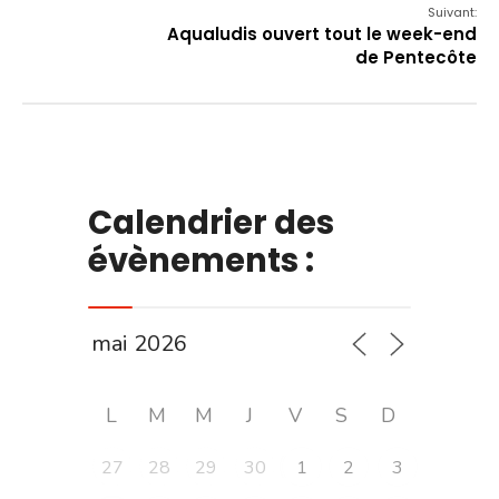
Suivant:
Aqualudis ouvert tout le week-end
de Pentecôte
Calendrier des
évènements :
L
M
M
J
V
S
D
27
28
29
30
1
2
3