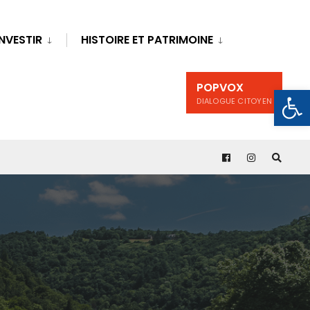
INVESTIR
HISTOIRE ET PATRIMOINE
POPVOX
Ouv
DIALOGUE CITOYEN