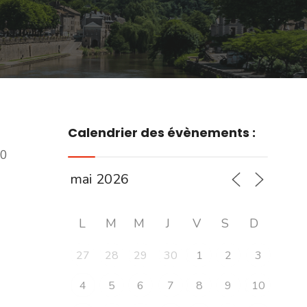
Calendrier des évènements :
00
L
M
M
J
V
S
D
27
28
29
30
1
2
3
4
5
6
7
8
9
10