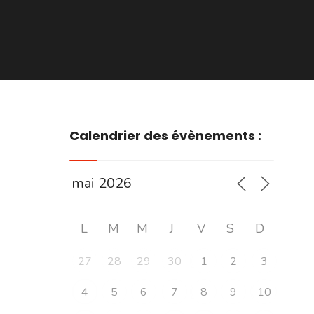
Calendrier des évènements :
L
M
M
J
V
S
D
27
28
29
30
1
2
3
4
5
6
7
8
9
10