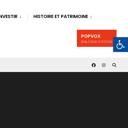
INVESTIR
HISTOIRE ET PATRIMOINE
POPVOX
Ouv
DIALOGUE CITOYEN