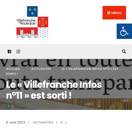
Search
Skip
for:
to
MENU
content
Ouv
ACCUEIL
ACTUALITÉS
LE « VILLEFRANCHE INFOS N°11 » EST
SORTI !
Le « Villefranche Infos
n°11 » est sorti !
8 JUIN 2023
|
ACTUALITÉS
|
S. J.