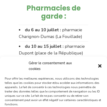
Pharmacies de
garde :
du 6 au 10 juillet :
pharmacie
Charignon-Dumas (La Fouillade)
du 10 au 15 juillet :
pharmacie
Dupont (place de la République)
du 15 au 17 juillet:
pharmacie
Gérer le consentement aux
cookies
Palobart (Laguépie)
du 17 au 20 juillet :
pharmacie
Pour offrir les meilleures expériences, nous utilisons des technologies
telles que les cookies pour stocker et/ou accéder aux informations des
Carnus (rue Marcellin-Fabre)
appareils. Le fait de consentir à ces technologies nous permettra de
traiter des données telles que le comportement de navigation ou les ID
Le 20 juillet :
pharmacie
uniques sur ce site. Le fait de ne pas consentir ou de retirer son
consentement peut avoir un effet négatif sur certaines caractéristiques et
Charignon-Dumas (La Fouillade)
fonctions.