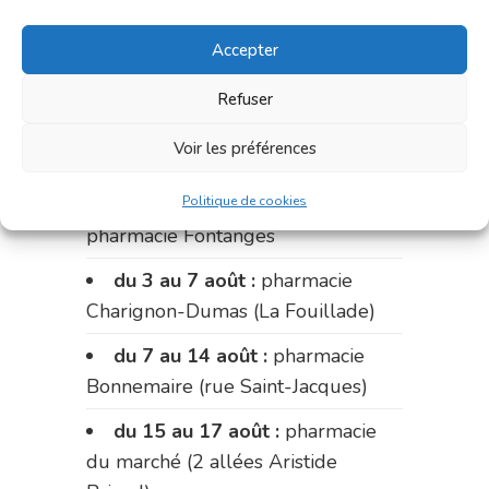
du 20 au 24 juillet :
pharmacie
Accepter
Palobart (Laguépie)
du 24 au 31 juillet :
pharmacie
Refuser
du marché (2 allées Aristide
Voir les préférences
Briand)
Politique de cookies
du 31 juillet au 3 août :
pharmacie Fontanges
du 3 au 7 août :
pharmacie
Charignon-Dumas (La Fouillade)
du 7 au 14 août :
pharmacie
Bonnemaire (rue Saint-Jacques)
du 15 au 17 août :
pharmacie
du marché (2 allées Aristide