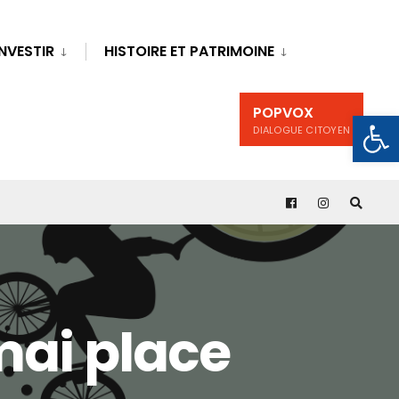
INVESTIR
HISTOIRE ET PATRIMOINE
POPVOX
Ouv
DIALOGUE CITOYEN
mai place