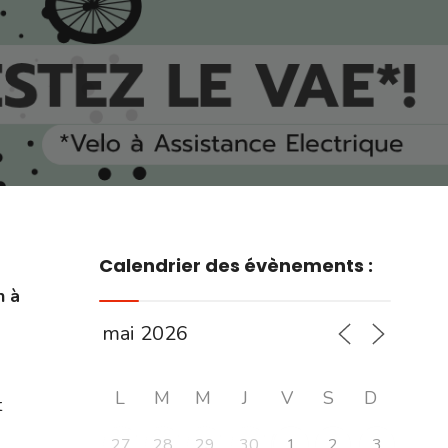
Calendrier des évènements :
h à
L
M
M
J
V
S
D
t
27
28
29
30
1
2
3