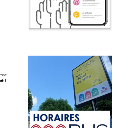
vant:
he !