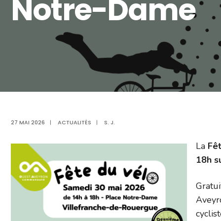
Notre-Dame
27 MAI 2026
|
ACTUALITÉS
|
S. J.
La
Fê
18h s
Gratui
Aveyr
cyclis