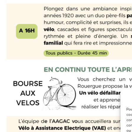
Pou
coo
con
com
ou 