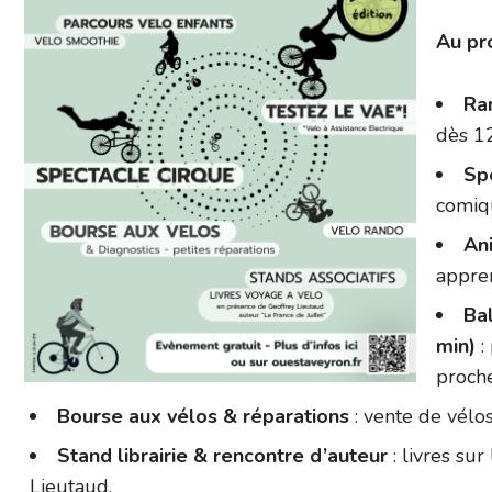
Au pr
Ra
dès 12
Sp
comiqu
An
appren
Bal
min)
:
proche
Bourse aux vélos & réparations
: vente de vélos
Stand librairie & rencontre d’auteur
: livres sur
Lieutaud.