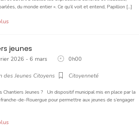
rlées, du monde entier ». Ce qu’il voit et entend, Papillion [...]
plus
rs jeunes
rier 2026 - 6 mars
0h00
6
n des Jeunes Citoyens
Citoyenneté
es Chantiers Jeunes ? Un dispositif municipal mis en place par la
llefranche-de-Rouergue pour permettre aux jeunes de s’engager
plus