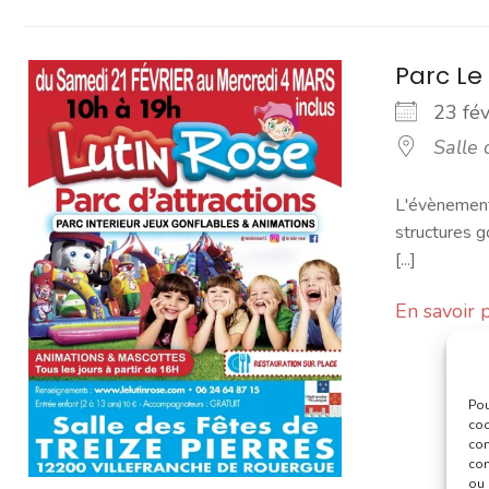
Parc Le
23 fé
Salle 
L'évènement 
structures g
[...]
En savoir 
Pou
coo
con
com
ou 