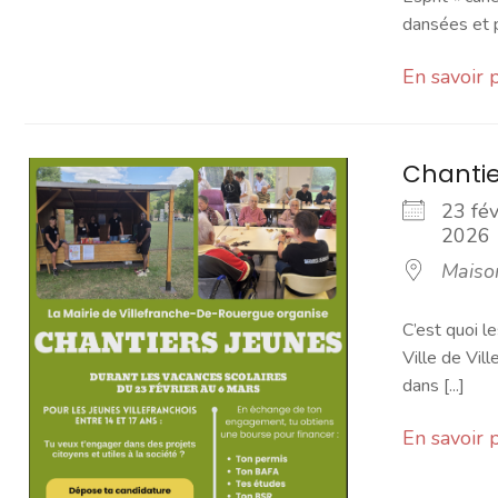
dansées et pa
En savoir 
Chantie
23 fév
202
Maiso
C’est quoi l
Ville de Vi
dans [...]
En savoir 