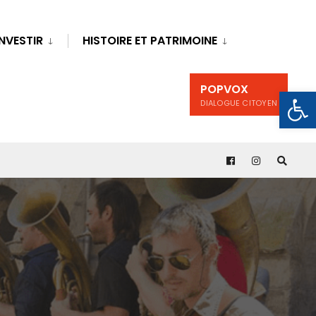
INVESTIR
HISTOIRE ET PATRIMOINE
POPVOX
Ouv
DIALOGUE CITOYEN