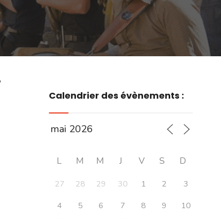
r
Calendrier des évènements :
L
M
M
J
V
S
D
27
28
29
30
1
2
3
4
5
6
7
8
9
10