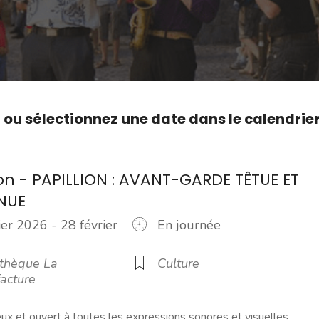
,
ou sélectionnez une date dans le calendrie
ion - PAPILLION : AVANT-GARDE TÊTUE ET
NUE
ier 2026 - 28 février
En journée
6
thèque La
Culture
acture
ieux et ouvert à toutes les expressions sonores et visuelles,