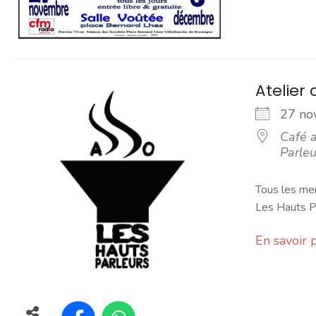
Atelier 
27 n
Café a
Parleu
Tous les mer
Les Hauts Pa
En savoir 