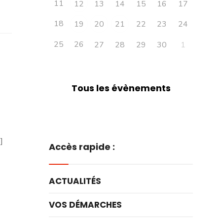
11
12
13
14
15
16
17
18
19
20
21
22
23
24
25
26
27
28
29
30
1
Tous les évènements
]
Accès rapide :
ACTUALITÉS
VOS DÉMARCHES