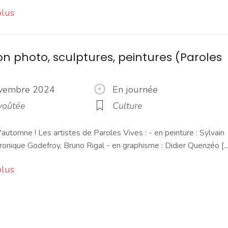
plus
ion photo, sculptures, peintures (Paroles
ovembre 2024
En journée
voûtée
Culture
'automne ! Les artistes de Paroles Vives : - en peinture : Sylvain
onique Godefroy, Bruno Rigal - en graphisme : Didier Quenzéo [...
plus