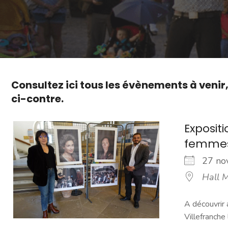
Consultez ici tous les évènements à venir
ci-contre.
Exposit
femmes
27 n
Hall M
A découvrir 
Villefranche