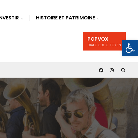
INVESTIR
HISTOIRE ET PATRIMOINE
POPVOX
Ouv
DIALOGUE CITOYEN