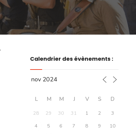
r
Calendrier des évènements :
L
M
M
J
V
S
D
28
29
30
31
1
2
3
4
5
6
7
8
9
10