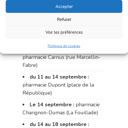
du 28 au 31 août :
pharmacie
Accepter
Bonnemaire (rue Saint-Jacques)
Refuser
Du 31 août au 4 septembre :
pharmacie Charignon-Dumas (La
Voir les préférences
Fouillade)
Politique de cookies
du 4 au 11 septembre :
pharmacie Carnus (rue Marcellin-
Fabre)
du 11 au 14 septembre :
pharmacie Dupont (place de la
République)
Le 14 septembre :
pharmacie
Charignon-Dumas (La Fouillade)
du 14 au 18 septembre :