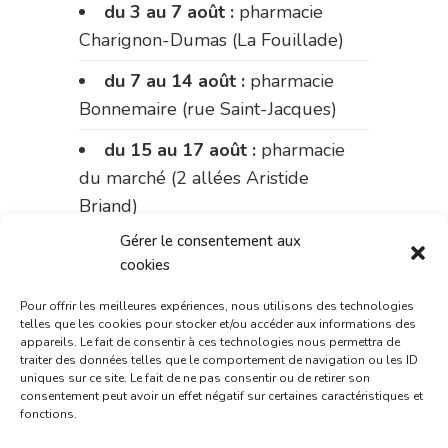
du 3 au 7 août :
pharmacie
Charignon-Dumas (La Fouillade)
du 7 au 14 août :
pharmacie
Bonnemaire (rue Saint-Jacques)
du 15 au 17 août :
pharmacie
du marché (2 allées Aristide
Briand)
Gérer le consentement aux
Le 17 août :
pharmacie
cookies
Charignon-Dumas (La Fouillade)
Pour offrir les meilleures expériences, nous utilisons des technologies
du 17 au 21 août :
pharmacie
telles que les cookies pour stocker et/ou accéder aux informations des
Palobart (Laguépie)
appareils. Le fait de consentir à ces technologies nous permettra de
traiter des données telles que le comportement de navigation ou les ID
uniques sur ce site. Le fait de ne pas consentir ou de retirer son
du 21 au 28 août :
pharmacie
consentement peut avoir un effet négatif sur certaines caractéristiques et
Dupont (place de la République)
fonctions.