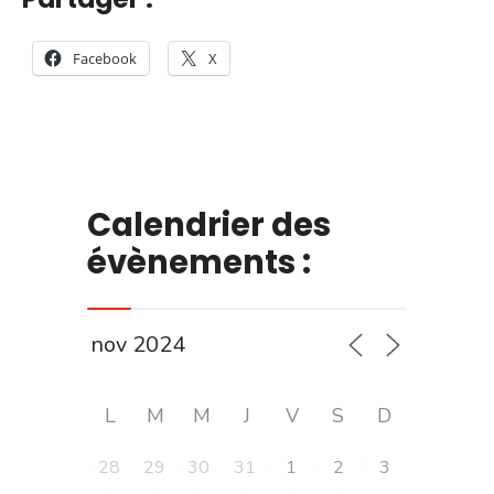
Facebook
X
Calendrier des
évènements :
L
M
M
J
V
S
D
28
29
30
31
1
2
3