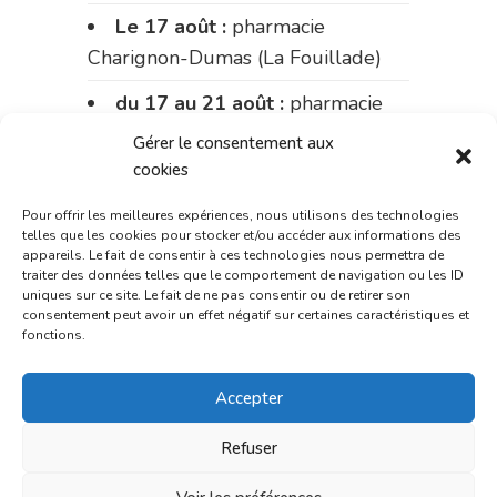
Le 17 août :
pharmacie
Charignon-Dumas (La Fouillade)
du 17 au 21 août :
pharmacie
Palobart (Laguépie)
Gérer le consentement aux
cookies
du 21 au 28 août :
pharmacie
Dupont (place de la République)
Pour offrir les meilleures expériences, nous utilisons des technologies
telles que les cookies pour stocker et/ou accéder aux informations des
du 28 au 31 août :
pharmacie
appareils. Le fait de consentir à ces technologies nous permettra de
traiter des données telles que le comportement de navigation ou les ID
Bonnemaire (rue Saint-Jacques)
uniques sur ce site. Le fait de ne pas consentir ou de retirer son
consentement peut avoir un effet négatif sur certaines caractéristiques et
Du 31 août au 4 septembre :
fonctions.
pharmacie Charignon-Dumas (La
Fouillade)
Accepter
du 4 au 11 septembre :
Refuser
pharmacie Carnus (rue Marcellin-