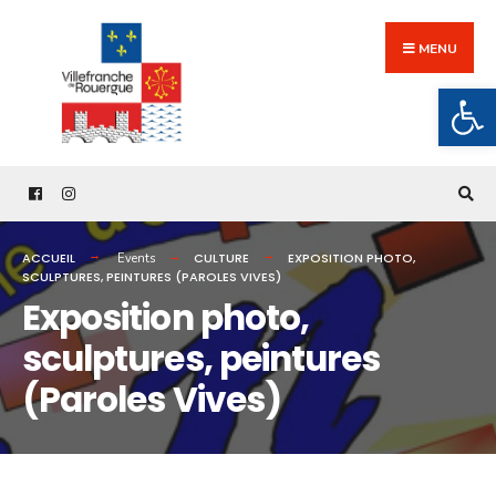
Search
Skip
for:
to
MENU
content
Ouv
ACCUEIL
CULTURE
EXPOSITION PHOTO,
Events
SCULPTURES, PEINTURES (PAROLES VIVES)
Exposition photo,
sculptures, peintures
(Paroles Vives)