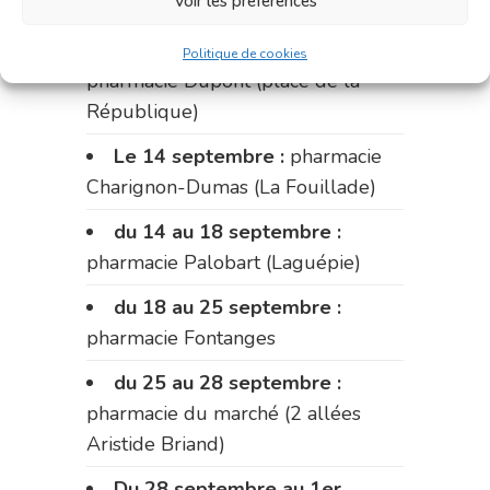
Voir les préférences
Fabre)
du 11 au 14 septembre :
Politique de cookies
pharmacie Dupont (place de la
République)
Le 14 septembre :
pharmacie
Charignon-Dumas (La Fouillade)
du 14 au 18 septembre :
pharmacie Palobart (Laguépie)
du 18 au 25 septembre :
pharmacie Fontanges
du 25 au 28 septembre :
pharmacie du marché (2 allées
Aristide Briand)
Du 28 septembre au 1er