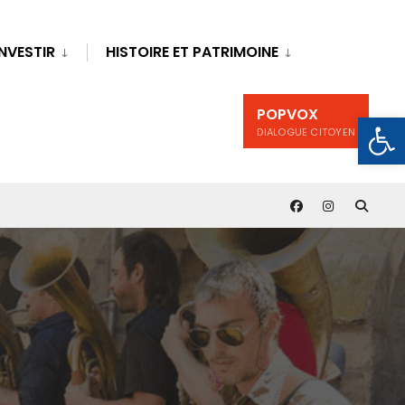
INVESTIR
HISTOIRE ET PATRIMOINE
POPVOX
Ouv
DIALOGUE CITOYEN