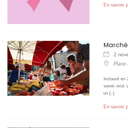
En savoir 
Marché
2 no
Place
Instauré en 
week-end. Vo
un [...]
En savoir 