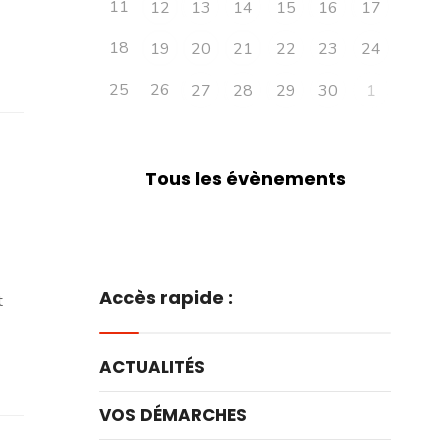
11
12
13
14
15
16
17
18
19
20
21
22
23
24
25
26
27
28
29
30
1
Tous les évènements
Accès rapide :
t
ACTUALITÉS
VOS DÉMARCHES