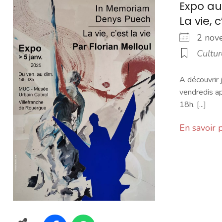
Expo au
La vie, 
2 no
Cultur
A découvrir 
vendredis a
18h. [...]
En savoir 