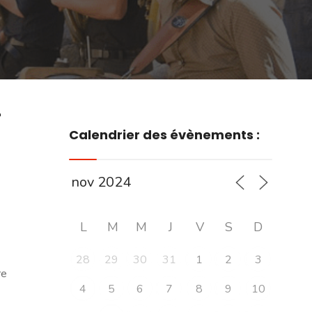
r
Calendrier des évènements :
L
M
M
J
V
S
D
28
29
30
31
1
2
3
re
4
5
6
7
8
9
10