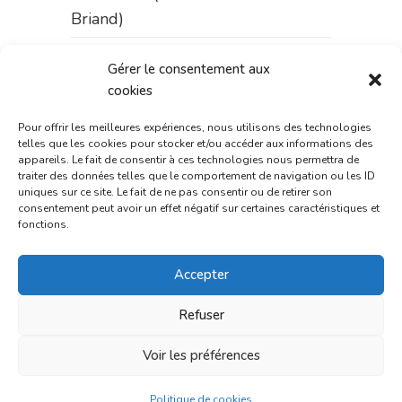
Briand)
du 31 juillet au 3 août :
Gérer le consentement aux
pharmacie Fontanges
cookies
du 3 au 7 août :
pharmacie
Pour offrir les meilleures expériences, nous utilisons des technologies
Charignon-Dumas (La Fouillade)
telles que les cookies pour stocker et/ou accéder aux informations des
appareils. Le fait de consentir à ces technologies nous permettra de
traiter des données telles que le comportement de navigation ou les ID
du 7 au 14 août :
pharmacie
uniques sur ce site. Le fait de ne pas consentir ou de retirer son
Bonnemaire (rue Saint-Jacques)
consentement peut avoir un effet négatif sur certaines caractéristiques et
fonctions.
du 15 au 17 août :
pharmacie
du marché (2 allées Aristide
Accepter
Briand)
Refuser
Le 17 août :
pharmacie
Charignon-Dumas (La Fouillade)
Voir les préférences
du 17 au 21 août :
pharmacie
Politique de cookies