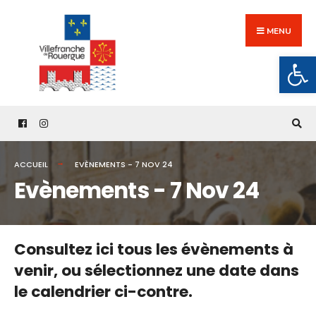
Search
Skip
for:
to
MENU
content
Ouv
ACCUEIL
EVÈNEMENTS - 7 NOV 24
Evènements - 7 Nov 24
Consultez ici tous les évènements à
venir,
ou sélectionnez une date dans
le calendrier ci-contre.