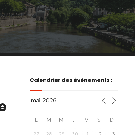
Calendrier des évènements :
e
L
M
M
J
V
S
D
27
28
29
30
1
2
3