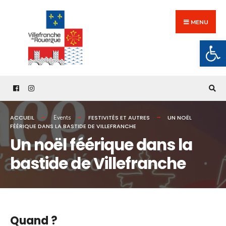
Search
Skip
for:
to
MENU
content
Ouv
ACCUEIL
FESTIVITÉS ET AUTRES
UN NOËL
Events
FÉÉRIQUE DANS LA BASTIDE DE VILLEFRANCHE
Un noël féérique dans la
bastide de Villefranche
Quand ?