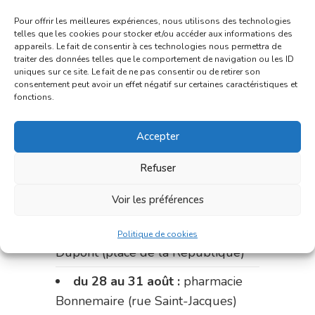
du 7 au 14 août :
pharmacie
Pour offrir les meilleures expériences, nous utilisons des technologies
telles que les cookies pour stocker et/ou accéder aux informations des
Bonnemaire (rue Saint-Jacques)
appareils. Le fait de consentir à ces technologies nous permettra de
traiter des données telles que le comportement de navigation ou les ID
du 15 au 17 août :
pharmacie
uniques sur ce site. Le fait de ne pas consentir ou de retirer son
consentement peut avoir un effet négatif sur certaines caractéristiques et
du marché (2 allées Aristide
fonctions.
Briand)
Le 17 août :
pharmacie
Accepter
Charignon-Dumas (La Fouillade)
Refuser
du 17 au 21 août :
pharmacie
Voir les préférences
Palobart (Laguépie)
du 21 au 28 août :
pharmacie
Politique de cookies
Dupont (place de la République)
du 28 au 31 août :
pharmacie
Bonnemaire (rue Saint-Jacques)