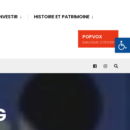
INVESTIR
HISTOIRE ET PATRIMOINE
POPVOX
Ouv
DIALOGUE CITOYEN
G