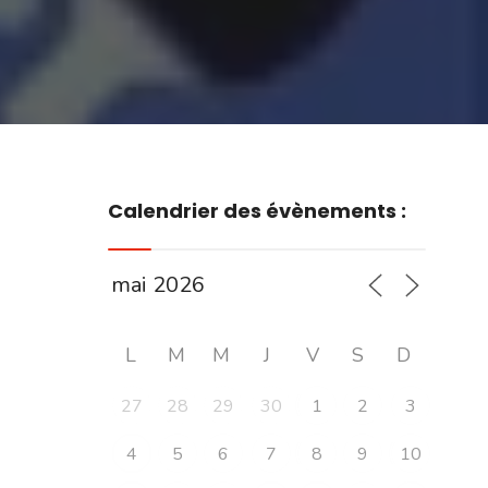
Calendrier des évènements :
L
M
M
J
V
S
D
27
28
29
30
1
2
3
4
5
6
7
8
9
10