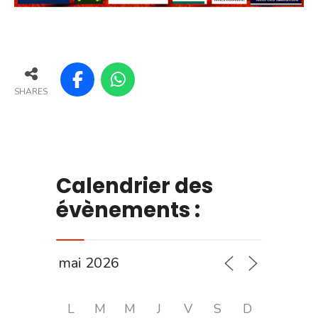
SHARES
Calendrier des
évènements :
L
M
M
J
V
S
D